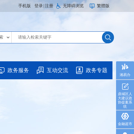
手机版
登录
|
注册
无障碍浏览
繁體版
政务服务
互动交流
政务专题
湘易办
鼎城区人
大建议政
协提案系
统
金融超市