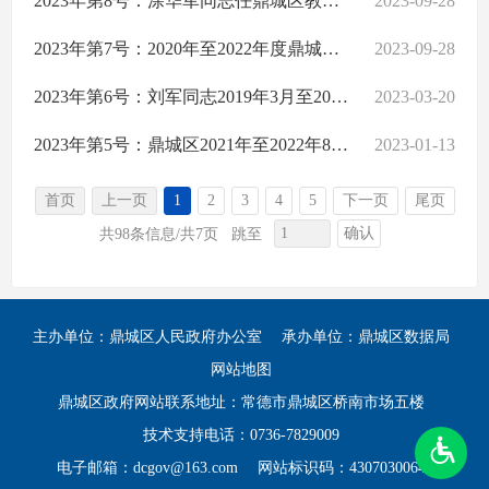
2023年第8号：涂华军同志任鼎城区教育局党委书记、局长期间经济责任履行情况及区教育局2022年度预算执行和其他财政收支情况审计结果公告
2023-09-28
2023年第7号：2020年至2022年度鼎城区农机购置补贴专项审计调查结果公告
2023-09-28
2023年第6号：刘军同志2019年3月至2022年6月任常德市鼎城区环境卫生服务中心总支书记、主任期间的经济责任履行情况的审计结果公告
2023-03-20
2023年第5号：鼎城区2021年至2022年8月31日失业保险基金收支情况的专项审计调查审计结果公告
2023-01-13
首页
上一页
1
2
3
4
5
下一页
尾页
确认
共98条信息/共7页
跳至
主办单位：鼎城区人民政府办公室
承办单位：鼎城区数据局
网站地图
鼎城区政府网站联系地址：常德市鼎城区桥南市场五楼
技术支持电话：0736-7829009
电子邮箱：dcgov@163.com
网站标识码：4307030064