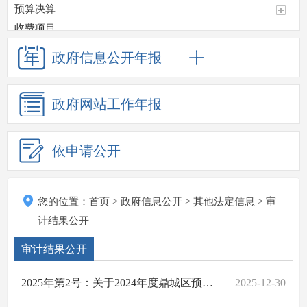
预算决算
收费项目
政府采购
政府信息
公开年报
重大项目
重点领域信息公开
政府网站
工作年报
应急管理
监督检查情况
招考招聘
依申请公开
其他法定信息
卫生计生
重大决策预公开
您的位置：
首页
>
政府信息公开
>
其他法定信息
>
审
审计结果公开
计结果公开
政府工作报告
审计结果公开
建议提案
行政审批服务信息
2025年第2号：关于2024年度鼎城区预算执行和其他财政收支审计查出问题整改情况的报告
2025-12-30
税费优惠减免政策