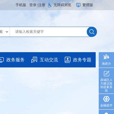
手机版
登录
|
注册
无障碍浏览
繁體版
政务服务
互动交流
政务专题
湘易办
鼎城区人
大建议政
协提案系
统
金融超市