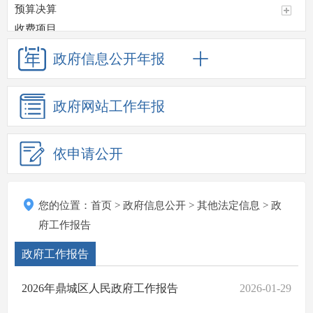
预算决算
收费项目
政府采购
政府信息
公开年报
重大项目
重点领域信息公开
政府网站
工作年报
应急管理
监督检查情况
招考招聘
依申请公开
其他法定信息
卫生计生
重大决策预公开
您的位置：
首页
>
政府信息公开
>
其他法定信息
>
政
审计结果公开
府工作报告
政府工作报告
政府工作报告
建议提案
行政审批服务信息
2026年鼎城区人民政府工作报告
2026-01-29
税费优惠减免政策