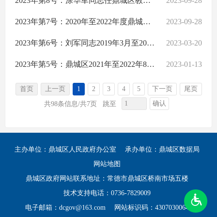
2023年第8号：涂华军同志任鼎城区教育局党委书记、局长期间经济责任履行情况及区教育局2022年度预算执行和其他财政收支情况审计结果公告
2023-09-28
2023年第7号：2020年至2022年度鼎城区农机购置补贴专项审计调查结果公告
2023-09-28
2023年第6号：刘军同志2019年3月至2022年6月任常德市鼎城区环境卫生服务中心总支书记、主任期间的经济责任履行情况的审计结果公告
2023-03-20
2023年第5号：鼎城区2021年至2022年8月31日失业保险基金收支情况的专项审计调查审计结果公告
2023-01-13
首页
上一页
1
2
3
4
5
下一页
尾页
确认
共98条信息/共7页
跳至
主办单位：鼎城区人民政府办公室
承办单位：鼎城区数据局
网站地图
鼎城区政府网站联系地址：常德市鼎城区桥南市场五楼
技术支持电话：0736-7829009
电子邮箱：dcgov@163.com
网站标识码：4307030064