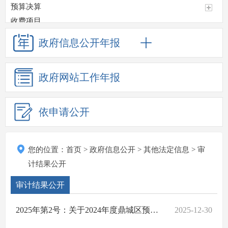
预算决算
收费项目
政府采购
政府信息
公开年报
重大项目
重点领域信息公开
政府网站
工作年报
应急管理
监督检查情况
招考招聘
依申请公开
其他法定信息
卫生计生
重大决策预公开
您的位置：
首页
>
政府信息公开
>
其他法定信息
>
审
审计结果公开
计结果公开
政府工作报告
审计结果公开
建议提案
行政审批服务信息
2025年第2号：关于2024年度鼎城区预算执行和其他财政收支审计查出问题整改情况的报告
2025-12-30
税费优惠减免政策