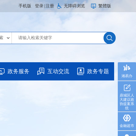
手机版
登录
|
注册
无障碍浏览
繁體版
政务服务
互动交流
政务专题
湘易办
鼎城区人
大建议政
协提案系
统
金融超市