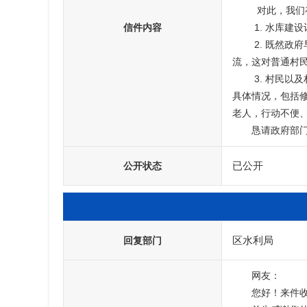
         对此，我们存在以下三点核心疑问与诉求：

信件内容
        1. 水库建设计划为何未提前告知村民？2025年11月才公示，却明确2026年动工，如此短的公示周期是否符合法定时长要求？

        2. 既然政府早已存在水库建设规划，为何当初会批准我的建房申请？如今房屋刚初步建成，尚未正式入住就要面临拆迁，毕生积蓄将付诸东
流，这对普通村民
        3. 村民以及村干部此前对水库建设一事完全不知情，在政府网站也无法查询到相关一级文件，我们依法享有知情权。希望政府详细告知项目
具体情况，包括
老人，行动不便
      
已公开
公开状态
区水利局
回复部门
网友：
您好！来件