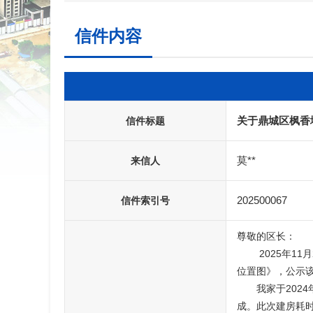
信件内容
关于鼎城区枫香
信件标题
莫**
来信人
202500067
信件索引号
尊敬的区长：

        2025年11月2日，相关部门在枫香坳组向村民展示了《鼎城区枫香坳水库（中型）新建项目简介》和《鼎城区枫香坳水库（中型）新建项目
位置图》，公示该项
       我家于2024年年初提交原地基建房申请，审批面积及图纸均通过审核，并于同年9月底正式动工，直至2025年11月2日项目公示当日才初步建
成。此次建房耗时