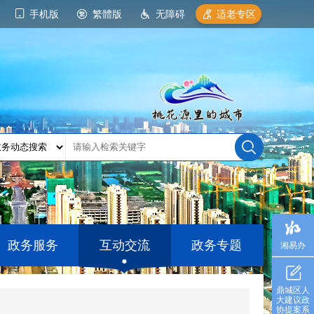
手机版
繁體版
无障碍
适老专区
政务服务
互动交流
政务专题
湘易办
鼎城区人
大建议政
协提案系