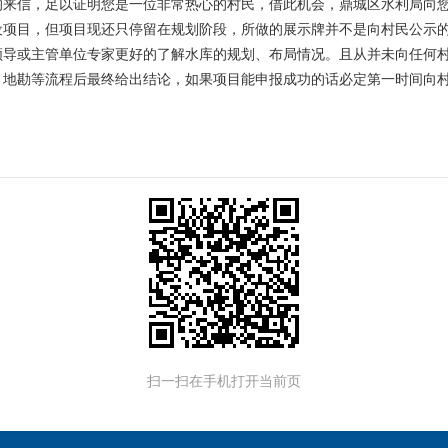
的来信，足以证明您是一位非常热心的村民，借此机会，鼎城区水利局向
设项目，但项目现还只停留在规划阶段，所做的展示牌并不是向村民公示
领导或主管单位专家更好的了解水库的规划、布局情况。且从并未向任何
、地勘等流程后最终给出结论，如果项目能申报成功的话必定第一时间向
扫一扫在手机打开当前页