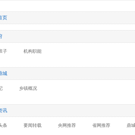
首页
府
班子
机构职能
鼎城
记
乡镇概况
资讯
头条
要闻转载
央网推荐
省网推荐
鼎