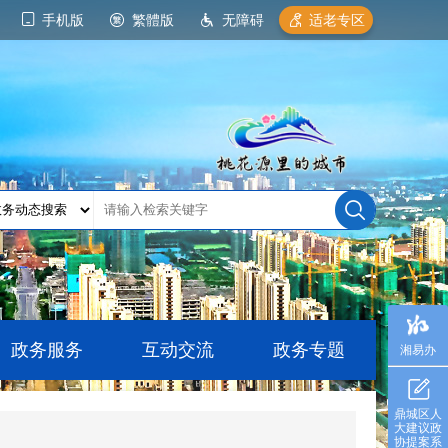
手机版
繁體版
无障碍
适老专区
政务服务
互动交流
政务专题
湘易办
鼎城区人
大建议政
协提案系