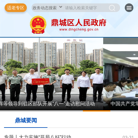
适老专区
一”走访慰问活动
中国共产党常德市鼎城区第十三届委员
1
2
3
4
5
议召开
鼎城要闻
专题丨大力实施“开局八好”行动
03-31