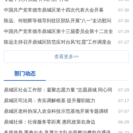
中国共产党常德市鼎城区第十四次代表大会开幕
07-30
陈远、何朝辉等领导到驻区部队开展“八一”走访慰问
07-30
活动
中国共产党常德市鼎城区第十三届委员会第十二次全
07-29
体会议召开
陈远主持召开鼎城区防范应对台风“红霞”工作调度会
07-27
查看更多>>
部门动态
鼎城区社会工作部：凝聚志愿力量 “志愿鼎城 同心同
07-29
德”展现文明风采
鼎城区司法局：夯实调解根基 提升履职能力
07-17
鼎城区老科协深入农业科技示范基地开展专题调研
07-07
鼎城社保：社保服务零距离 惠民政策在身边
06-29
多措并举 重拳出击 直属六大队全面整治摩电交通违
06-23