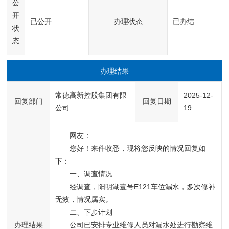
公
开
已公开
办理状态
已办结
状
态
办理结果
常德高新控股集团有限
2025-12-
回复部门
回复日期
公司
19
网友：
您好！来件收悉，现将您反映的情况回复如
下：
一、调查情况	
经调查，阳明湖壹号E121车位漏水，多次修补
无效，情况属实。
二、下步计划
办理结果
公司已安排专业维修人员对漏水处进行勘察维