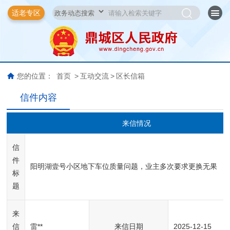
适老专区
您的位置：
首页
>
互动交流
>
区长信箱
信件内容
来信情况
信
件
阳明湖壹号小区地下车位质量问题，业主多次要求更换无果
标
题
来
信
雷**
来信日期
2025-12-15