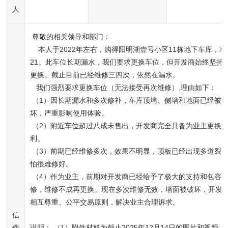
人
 尊敬的相关领导和部门：   

    本人于2022年左右，购得阳明湖壹号小区11栋地下车库，车位号为E1
21。此车位长期漏水，我们要求更换车位，但开发商始终坚持
更换。截止目前已经维修三四次，依然在漏水。

   我们强烈要求更换车位（无法接受再次维修）,理由如下：

 （1）因长期漏水和多次修补，车库顶墙、侧墙和地面已经被污染和破
坏，严重影响使用体验。

 （2）附近车位超过八成未售出，开发商完全具备为业主更换车位的便
利。

 （3）前期已经维修多次，效果不明显，顶板已经出现多道裂缝，今后恐
怕很难修好。

 （4）作为业主，前期对开发商已经给予了极大的支持和包容，同意先维
修，维修不成再更换。现在多次维修无效，墙面被破坏，开发
相互尊重、公平交易原则，解决业主合理诉求。

信
件
说明： （1）附件材料为截止2025年12月14日的图片和视频
