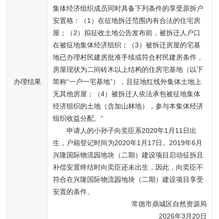
集体经济组织成员同时具备下列条件的享受原拆户
安置格：（1）在征地拆迁范围内有合法的住宅房
屋；（2）拟征收土地公告发布前，被拆迁人户口
在被征地集体经济组织；（3）被拆迁房屋的宅基
地已办理村民建房批准手续或符合村民建房条件，
房屋现状为二间砖木以上结构的住房宅基地（以下
办理结果
简称“一户一宅基地”），且征地红线外集体土地上
无其他房屋；（4）被拆迁人依法承包被征地集体
经济组织的土地（含加山林地），参与本集体经济
组织收益分配。”
申请人的小孙子向奕臣系2020年1月11日出
生，户籍登记时间为2020年1月17日。2019年6月
兴隆国际物流园地块（二期）建设项目启动征拆且
补偿安置终结时向奕臣还未出生，因此，向奕臣不
符合在兴隆国际物流园地块（二期）建设项目享受
安置的条件。
常德市鼎城区自然资源局
2026年3月20日