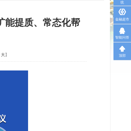
统
扩能提质、常态化帮
金融超市
智能问答
大
】
顶部