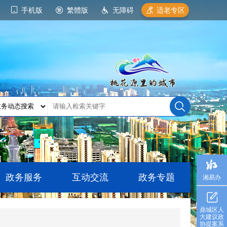
手机版
繁體版
无障碍
适老专区
政务服务
互动交流
政务专题
湘易办
鼎城区人
大建议政
协提案系