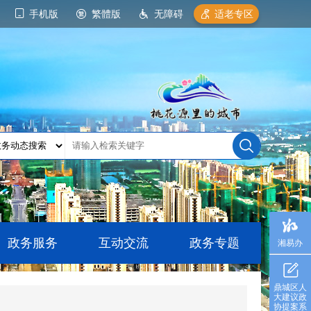
手机版
繁體版
无障碍
适老专区
政务服务
互动交流
政务专题
湘易办
鼎城区人
大建议政
协提案系