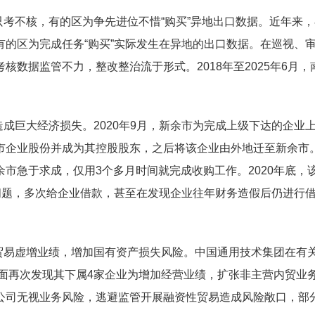
只考不核，有的区为争先进位不惜“购买”异地出口数据。近年来
有的区为完成任务“购买”实际发生在异地的出口数据。在巡视、
核数据监管不力，整改整治流于形式。2018年至2025年6月
造成巨大经济损失。2020年9月，新余市为完成上级下达的企业
市企业股份并成为其控股股东，之后将该企业由外地迁至新余市
市急于求成，仅用3个多月时间就完成收购工作。2020年底，
问题，多次给企业借款，甚至在发现企业往年财务造假后仍进行借款
假贸易虚增业绩，增加国有资产损失风险。中国通用技术集团在有
方面再次发现其下属4家企业为增加经营业绩，扩张非主营内贸业
公司无视业务风险，逃避监管开展融资性贸易造成风险敞口，部