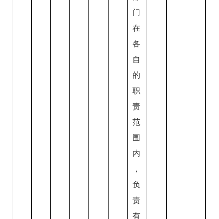
门
在
各
自
的
职
责
范
围
内
，
负
责
有