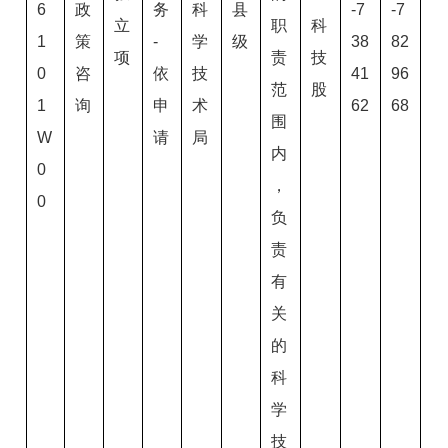
6
政
务
科
县
-7
-7
立
职
科
1
策
-
学
级
38
82
项
责
技
0
咨
依
技
41
96
范
股
1
询
申
术
62
68
围
W
请
局
内
0
，
0
负
责
有
关
的
科
学
技