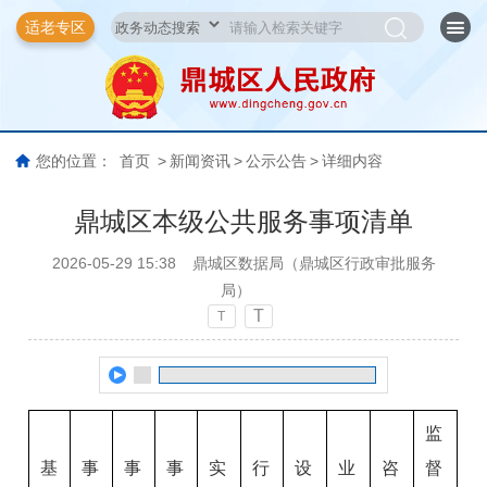
适老专区
您的位置：
首页
>
新闻资讯
>
公示公告
>
详细内容
鼎城区本级公共服务事项清单
2026-05-29 15:38
鼎城区数据局（鼎城区行政审批服务
局）
T
T
监
基
事
事
事
实
行
设
业
咨
督