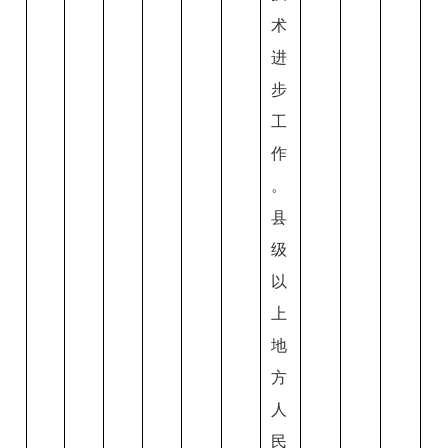
术
进
步
工
作
。
县
级
以
上
地
方
人
民