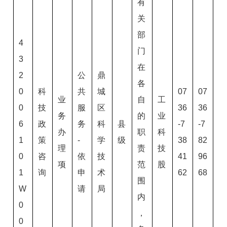
有
关
部
4
门
3
在
2
公
鼎
各
0
科
共
城
07
07
业
自
工
0
技
服
区
36
36
务
的
业
6
政
务
科
县
-7
-7
办
职
科
1
策
-
学
级
38
82
理
责
技
0
咨
依
技
41
96
项
范
股
1
询
申
术
62
68
围
W
请
局
内
0
，
0