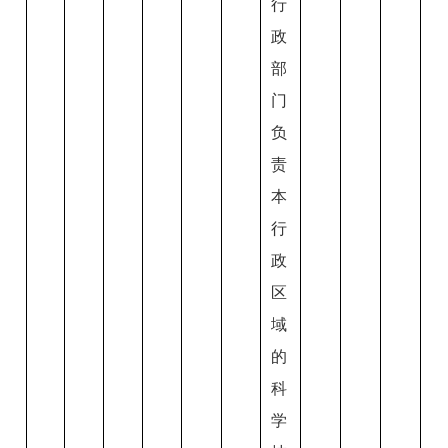
行
政
部
门
负
责
本
行
政
区
域
的
科
学