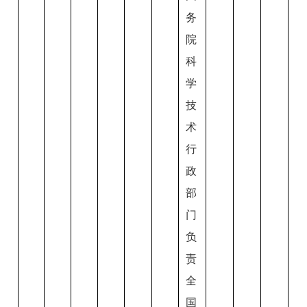
务
院
科
学
技
术
行
政
部
门
负
责
全
国