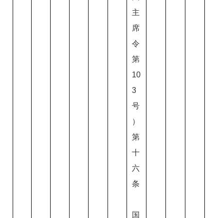
主
席
令
第
10
3
号
）
第
十
六
条
国