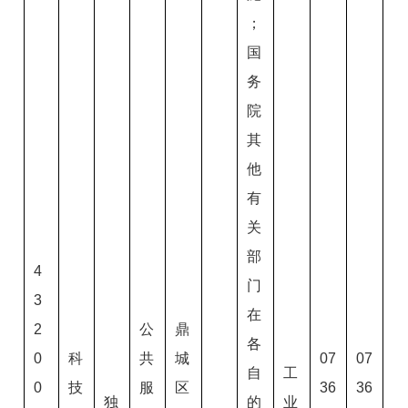
；
国
务
院
其
他
有
关
部
4
门
3
在
2
公
鼎
各
0
科
共
城
07
07
自
工
0
技
服
区
36
36
独
的
业