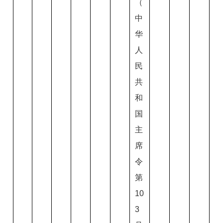
（
中
华
人
民
共
和
国
主
席
令
第
10
3