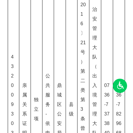
20
治
1
安
6
管
〕
理
21
大
号
4
队
）
3
（
第
2
公
出
二
0
亲
共
鼎
入
07
07
类
0
属
服
城
境
36
36
独
第
9
关
务
区
县
管
-7
-7
立
3
3
系
-
公
级
理
37
82
项
条
0
证
依
安
大
38
96
曾
3
明
申
局
队
40
68