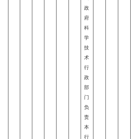
政
府
科
学
技
术
行
政
部
门
负
责
本
行