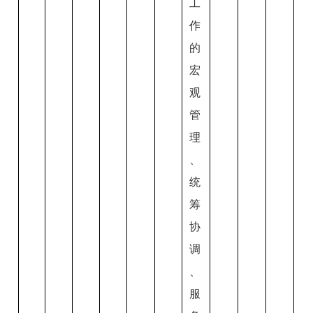
工
作
的
宏
观
管
理
、
统
筹
协
调
、
服