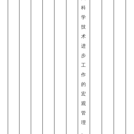
科
学
技
术
进
步
工
作
的
宏
观
管
理
、