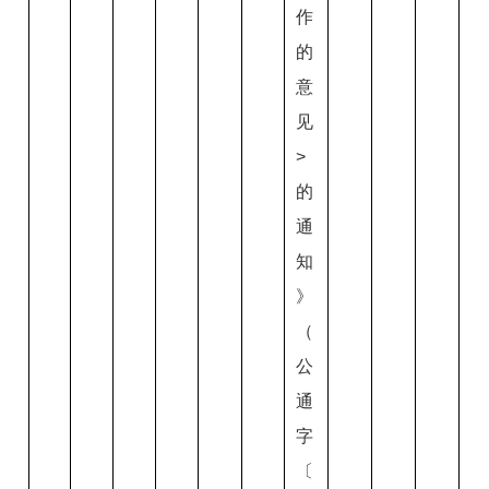
作
的
意
见
>
的
通
知
》
（
公
通
字
〔