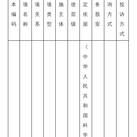
本
项
项
项
施
使
定
务
询
投
编
名
关
类
主
层
依
股
方
诉
码
称
系
型
体
级
据
室
式
方
式
《
中
华
人
民
共
和
国
科
学