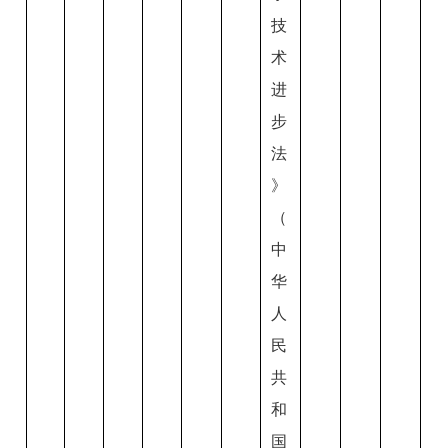
技
术
进
步
法
》
（
中
华
人
民
共
和
国