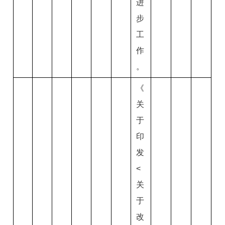
进
步
工
作
。
《
关
于
印
发
<
关
于
改