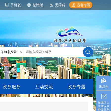
手机版
繁體版
无障碍
适老专区
政务服务
互动交流
政务专题
湘易办
鼎城区人
大建议政
协提案系