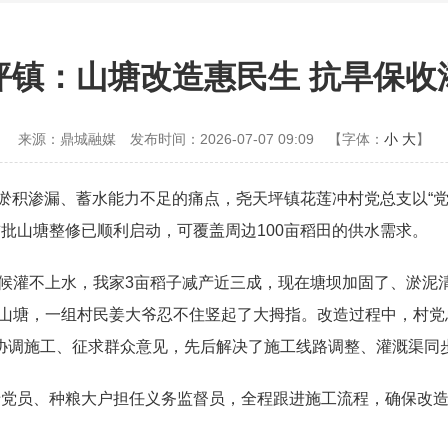
坪镇：山塘改造惠民生 抗旱保收
来源：鼎城融媒
发布时间：2026-07-07 09:09
【字体：
小
大
】
塘淤积渗漏、蓄水能力不足的痛点，尧天坪镇花莲冲村党总支以“
批山塘整修已顺利启动，可覆盖周边100亩稻田的供水需求。
时候灌不上水，我家3亩稻子减产近三成，现在塘坝加固了、淤泥
的山塘，一组村民姜大爷忍不住竖起了大拇指。改造过程中，村
协调施工、征求群众意见，先后解决了施工线路调整、灌溉渠同
老党员、种粮大户担任义务监督员，全程跟进施工流程，确保改