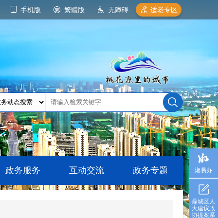
手机版
繁體版
无障碍
适老专区
政务服务
互动交流
政务专题
湘易办
鼎城区人
大建议政
协提案系