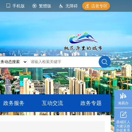
手机版
繁體版
无障碍
适老专区
政务服务
互动交流
政务专题
湘易办
鼎城区人
大建议政
协提案系