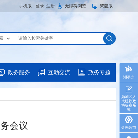
手机版
登录
|
注册
无障碍浏览
繁體版
政务服务
互动交流
政务专题
湘易办
鼎城区人
大建议政
协提案系
统
常务会议
金融超市