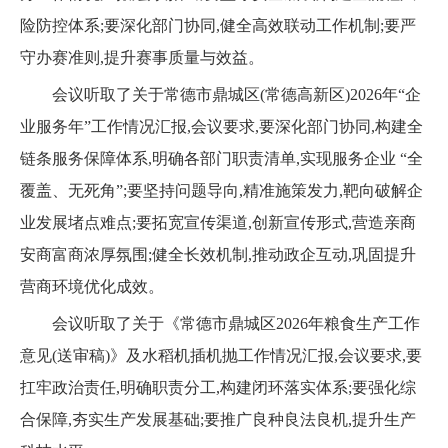
险防控体系;要深化部门协同,健全高效联动工作机制;要严
守办赛准则,提升赛事质量与效益。
会议听取了关于常德市鼎城区(常德高新区)2026年“企
业服务年”工作情况汇报,会议要求,要深化部门协同,构建全
链条服务保障体系,明确各部门职责清单,实现服务企业 “全
覆盖、无死角”;要坚持问题导向,精准施策发力,靶向破解企
业发展堵点难点;要拓宽宣传渠道,创新宣传形式,营造亲商
安商富商浓厚氛围;健全长效机制,推动政企互动,巩固提升
营商环境优化成效。
会议听取了关于《常德市鼎城区2026年粮食生产工作
意见(送审稿)》及水稻机插机抛工作情况汇报,会议要求,要
扛牢政治责任,明确职责分工,构建闭环落实体系;要强化综
合保障,夯实生产发展基础;要推广良种良法良机,提升生产