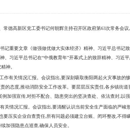
长、常德高新区党工委书记何朝辉主持召开区政府第63次常务会议
书记重要文章《做强做优做大实体经济》精神、习近平总书记致
神、习近平总书记在“中俄教育年”开幕式上的致辞精神、习近
议精神。
工作有关情况汇报。会议指出,要深刻吸取衡阳两起火灾事故的惨痛
负责的态度,推动消防安全工作改革。要层层压实责任,各乡镇街
案例加强宣传,对拒不配合、隐患突出的坚决查处、依法查封,以
有关情况汇报。会议指出,要清醒认识当前安全生产面临的严峻形
,也要压实企业自查责任,所有问题必须建立台账、闭环整改,不得
持续加强隐患点巡查,确保人员安全。