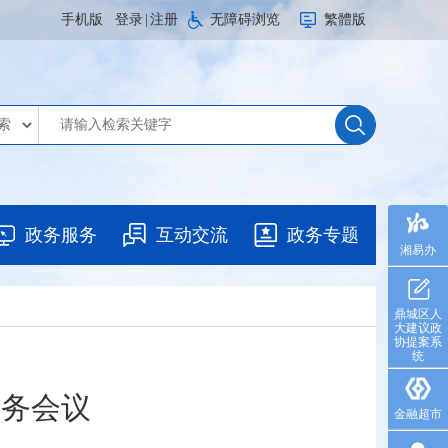
手机版
登录
|
注册
无障碍浏览
繁體版
政务服务
互动交流
政务专题
湘易办
鼎城区人
大建议政
协提案系
统
常务会议
金融超市