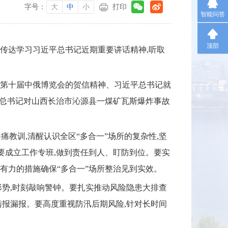
字号：
大
中
小
打印
智能问答
顶部
,传达学习习近平总书记近期重要讲话精神,听取
第十届中俄博览会的贺信精神、习近平总书记就
平总书记对山西长治市沁源县一煤矿瓦斯爆炸事故
教训,清醒认识全区“多合一”场所的复杂性,坚
道要成立工作专班,做到责任到人、盯防到位。要实
强有力的措施确保“多合一”场所整治见到实效。
势,时刻敲响警钟。要扎实推动风险隐患大排查
瞒报漏报。要高度重视防汛后期风险,针对长时间