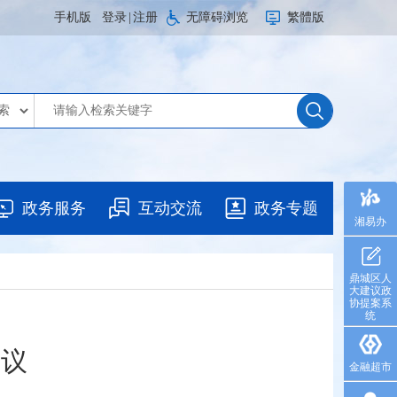
手机版
登录
|
注册
无障碍浏览
繁體版
政务服务
互动交流
政务专题
湘易办
鼎城区人
大建议政
协提案系
统
会议
金融超市