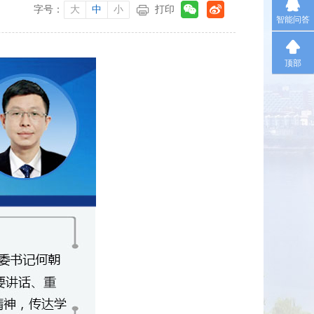
字号：
大
中
小
打印
智能问答
顶部