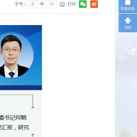
字号：
大
中
小
打印
智能问答
顶部