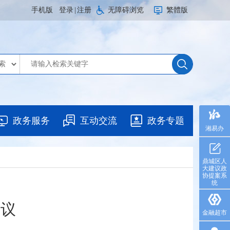
手机版
登录
|
注册
无障碍浏览
繁體版
政务服务
互动交流
政务专题
湘易办
鼎城区人
大建议政
协提案系
统
会议
金融超市