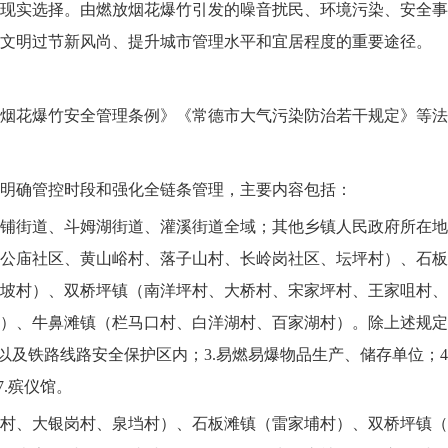
现实选择。由燃放烟花爆竹引发的噪音扰民、环境污染、安全事
文明过节新风尚、提升城市管理水平和宜居程度的重要途径。
烟花爆竹安全管理条例》《常德市大气污染防治若干规定》等法
明确管控时段和强化全链条管理，主要内容包括：
铺街道、斗姆湖街道、灌溪街道全域；其他乡镇人民政府所在地
公庙社区、黄山峪村、落子山村、长岭岗社区、坛坪村）、石板
坡村）、双桥坪镇（南洋坪村、大桥村、宋家坪村、王家咀村、
）、牛鼻滩镇（栏马口村、白洋湖村、百家湖村）。除上述规定
以及铁路线路安全保护区内；3.易燃易爆物品生产、储存单位；4
.殡仪馆。
村、大银岗村、泉垱村）、石板滩镇（雷家埔村）、双桥坪镇（