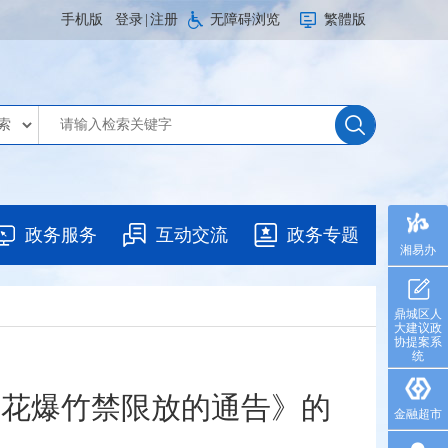
手机版
登录
|
注册
无障碍浏览
繁體版
政务服务
互动交流
政务专题
湘易办
鼎城区人
大建议政
协提案系
统
烟花爆竹禁限放的通告》的
金融超市