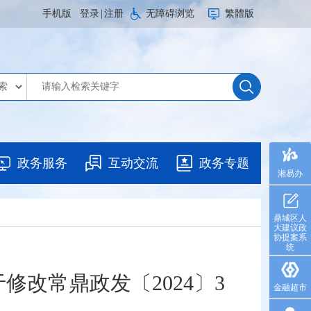
手机版
登录
|
注册
无障碍浏览
繁體版
政务服务
互动交流
政务专题
湘易办
鼎城区人
大建议政
协提案系
统
改常鼎政发〔2024〕3
金融超市