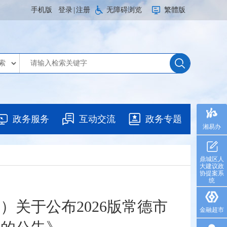
手机版
登录
|
注册
无障碍浏览
繁體版
政务服务
互动交流
政务专题
湘易办
鼎城区人
大建议政
协提案系
统
关于公布2026版常德市
金融超市