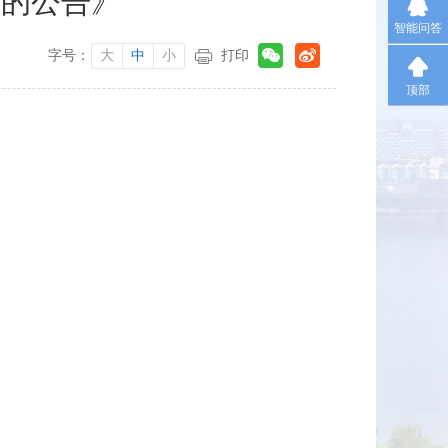
单的公告》
智能问答
字号：
大
中
小
打印
顶部