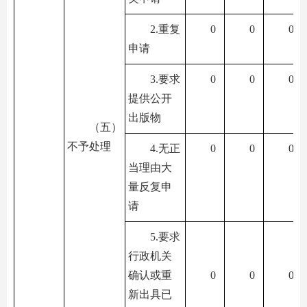
2.重复
0
0
0
申请
3.要求
0
0
0
提供公开
出版物
（五）
不予处理
4.无正
0
0
0
当理由大
量反复申
请
5.要求
行政机关
确认或重
0
0
0
新出具已