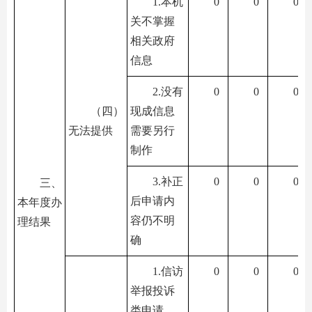
1.本机
0
0
0
关不掌握
相关政府
信息
2.没有
0
0
0
（四）
现成信息
无法提供
需要另行
制作
3.补正
0
0
0
三、
后申请内
本年度办
容仍不明
理结果
确
1.信访
0
0
0
举报投诉
类申请