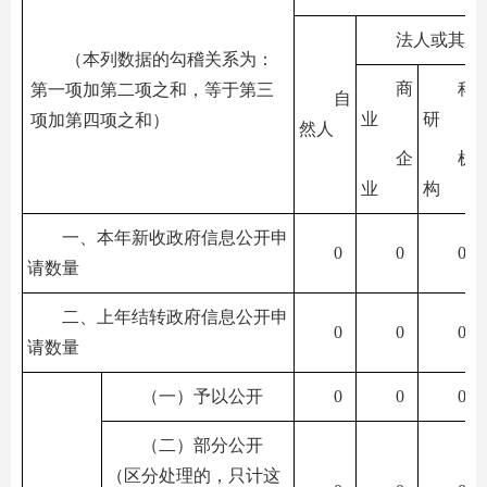
法人或其他
（本列数据的勾稽关系为：
商
科
第一项加第二项之和，等于第三
自
业
研
项加第四项之和）
然人
企
机
业
构
一、本年新收政府信息公开申
0
0
0
请数量
二、上年结转政府信息公开申
0
0
0
请数量
（一）予以公开
0
0
0
（二）部分公开
（区分处理的，只计这