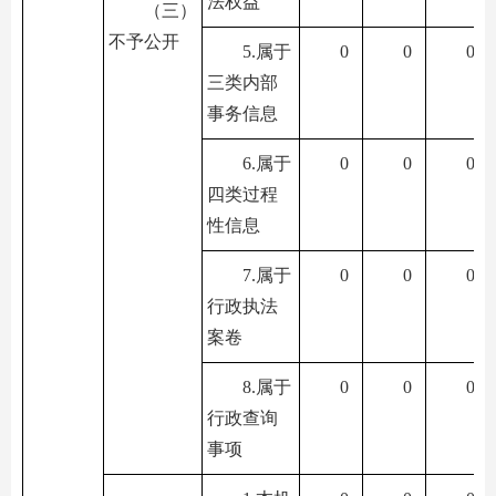
法权益
（三）
不予公开
5.属于
0
0
0
三类内部
事务信息
6.属于
0
0
0
四类过程
性信息
7.属于
0
0
0
行政执法
案卷
8.属于
0
0
0
行政查询
事项