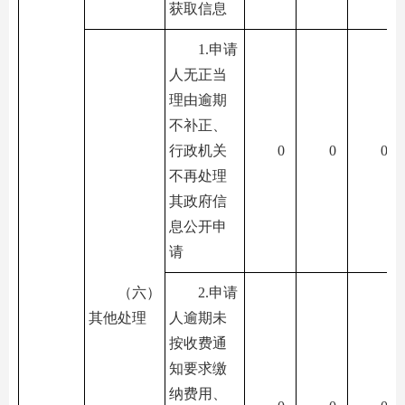
获取信息
1.申请
人无正当
理由逾期
不补正、
行政机关
0
0
0
不再处理
其政府信
息公开申
请
（六）
2.申请
其他处理
人逾期未
按收费通
知要求缴
纳费用、