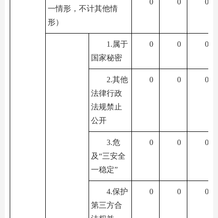
0
0
0
一情形，不计其他情
形）
1.属于
0
0
0
国家秘密
2.其他
0
0
0
法律行政
法规禁止
公开
3.危
0
0
0
及“三安全
一稳定”
4.保护
0
0
0
第三方合