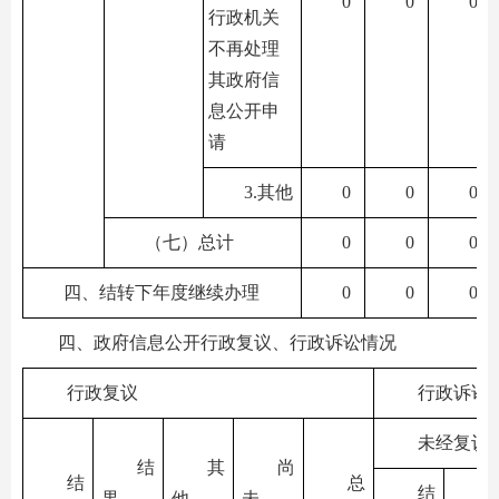
0
0
0
行政机关
不再处理
其政府信
息公开申
请
3.其他
0
0
0
（七）总计
0
0
0
四、结转下年度继续办理
0
0
0
四、政府信息公开行政复议、行政诉讼情况
行政复议
行政诉讼
未经复议
结
其
尚
结
总
结
果
他
未