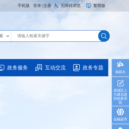
手机版
登录
|
注册
无障碍浏览
繁體版
政务服务
互动交流
政务专题
湘易办
鼎城区人
大建议政
协提案系
统
金融超市