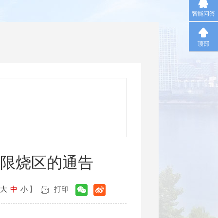
智能问答
顶部
限烧区的通告
大
中
小
】
打印