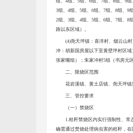
组、4组、5组、6组、7组、8组、9组
3组、4组、5组、6组、7组、8组、9
2组、3组、4组、5组、6组、7组
路以东区域）。
(4)尧天坪镇：喜洋村、烟云
冲：胡新国房屋以下至黄壁坪村区域）
张家嘴组）；朱家冲村5组（书房元区
二、限烧区范围
花岩溪镇、黄土店镇、尧天坪镇
三、管控要求
（一）禁烧区
1.秸秆禁烧区内实行强制性、
确需通过焚烧处理病虫害的秸秆，在