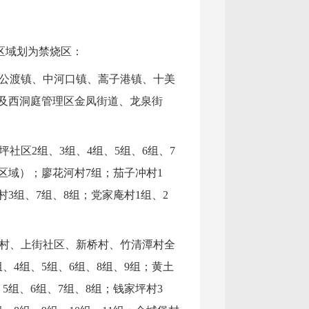
区域划为禁烧区：
韩公渡镇、中河口镇、蒿子港镇、十美
及西洞庭管理区金凤街道、龙泉街
社区2组、3组、4组、5组、6组、7
西区域）；廖花河村7组；茄子冲村1
村3组、7组、8组；党家庵村1组、2
桥村、上街社区、新桥村、竹清潭村全
组、4组、5组、6组、8组、9组；黄土
、5组、6组、7组、8组；钱家坪村3