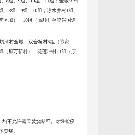
组、8组、9组、10组、11组；金城堡村
7组、8组、9组、10组；凉水井村1组、
以南区域）、10组（高顺开至梁兴国道
坊湾村全域；双合桥村5组（陈家
组（原万新村）；花莲冲村11组（原
，均不允许露天焚烧秸秆。对经检疫
序焚烧。