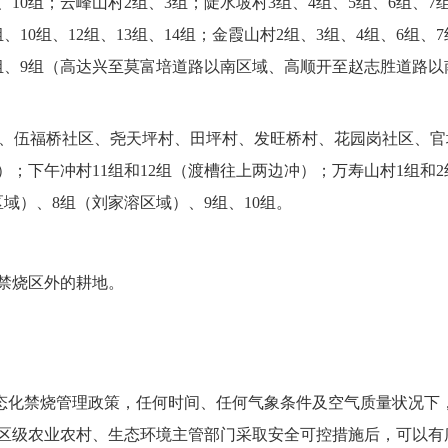
、10组；云峰山村2组、3组；陡水坡村3组、4组、5组、6组、7
组、10组、12组、13组、14组；金霞山村2组、3组、4组、6组、
、8组、9组（高达兴至莫富培道路以南区域、高顺开至赵志胜道路
山村、伍福桥社区、尧天坪村、田坪村、发旺桥村、花园岗社区、官
；下午冲村11组和12组（渡槽往上两边冲）；万寿山村1组和2
域）、8组（刘家溶区域）、9组、10组。
禁烧区外的耕地。
常态化禁烧管理政策，任何时间、任何气象条件及空气质量状况下
区级农业农村、生态环境主管部门采取安全可控措施后，可以有