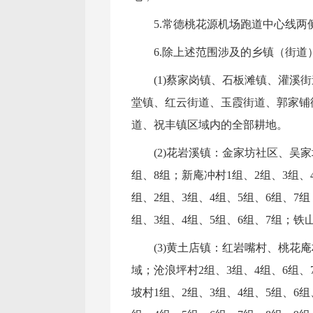
5.常德桃花源机场跑道中心线两
6.除上述范围涉及的乡镇（街
(1)蔡家岗镇、石板滩镇、灌
堂镇、红云街道、玉霞街道、郭家铺
道、祝丰镇区域内的全部耕地。
(2)花岩溪镇：金家坊社区、吴
组、8组；新庵冲村1组、2组、3组
组、2组、3组、4组、5组、6组、7
组、3组、4组、5组、6组、7组；铁
(3)黄土店镇：红岩嘴村、桃
域；沧浪坪村2组、3组、4组、6组、
坡村1组、2组、3组、4组、5组、6组