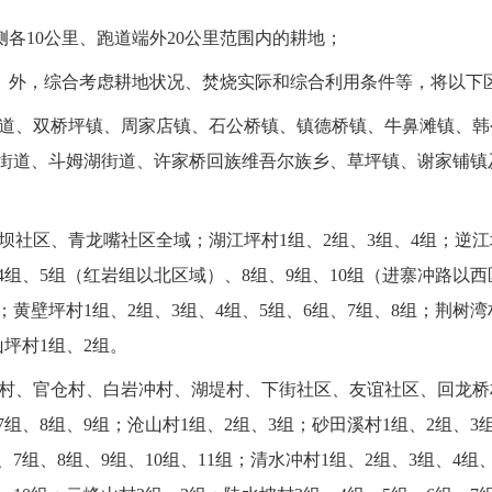
侧各10公里、跑道端外20公里范围内的耕地；
道）外，综合考虑耕地状况、焚烧实际和综合利用条件等，将以下
溪街道、双桥坪镇、周家店镇、石公桥镇、镇德桥镇、牛鼻滩镇、
街道、斗姆湖街道、许家桥回族维吾尔族乡、草坪镇、谢家铺镇
家坝社区、青龙嘴社区全域；湖江坪村1组、2组、3组、4组；逆江坪
、4组、5组（红岩组以北区域）、8组、9组、10组（进寨冲路以
组；黄壁坪村1组、2组、3组、4组、5组、6组、7组、8组；荆树湾
山坪村1组、2组。
花庵村、官仓村、白岩冲村、湖堤村、下街社区、友谊社区、回龙
7组、8组、9组；沧山村1组、2组、3组；砂田溪村1组、2组、3
、7组、8组、9组、10组、11组；清水冲村1组、2组、3组、4组