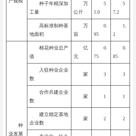
产规模
种子年精深加
万
5
5
工量
公斤
1.0
7.2
高标准制种基
万
0.
1.
地面积
亩
95
2
棉花种业总产
亿
0.
0.
值
元
75
85
入驻种业企业
家
3
3
数
合作共建企业
家
1
1
数
建立稳定基地
家
2
2
企业数
种
业发展