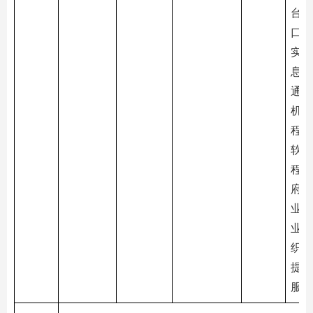
台等
口的
实现
息互
通，
机A
程序
软件
程序
府监
业生
业服
织、
提供
服务