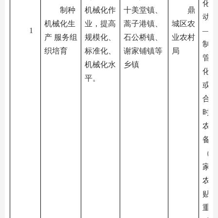
化作
制种
机械化作
十美堂镇、
鼎
动，
机械化生
业，提高
蒿子港镇、
城区农
1
—5
产 服务组
规模化、
石公桥镇、
业农村
制种
织培育
标准化、
谢家铺镇等
局
管全
机械化水
乡镇
化服
平。
或农
合作
时配
农机
备购
（已
家或
农机
贴目
重复