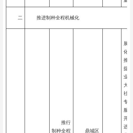
重叠
二
推进制种全程机械化
展制
化关
推广
提升
业相
大户
社、
专业
服务
开展
推行
进全
制种全程
鼎城区