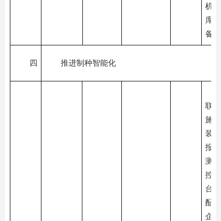
机1
库转
备2
四
推进制种智能化
联网
施建
装虫
报、
测、
控等
台套
配套
企业