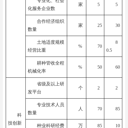
专业化、社会
家
5
5
化服务企业数
合作经济组织
家
25
30
数量
土地适度规模
8
%
70
经营比重
0.5
耕种管收全程
%
50
60
机械化率
省级及以上研
个
2
2
发平台
专业技术人员
人
70
85
数量
科
技创新
种业科研经费
万
85
10