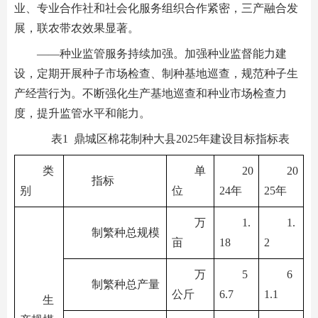
业、专业合作社和社会化服务组织合作紧密，三产融合发
展，联农带农效果显著。
——种业监管服务持续加强。加强种业监督能力建
设，定期开展种子市场检查、制种基地巡查，规范种子生
产经营行为。不断强化生产基地巡查和种业市场检查力
度，提升监管水平和能力。
表1 鼎城区棉花制种大县2025年建设目标指标表
类
单
20
20
指标
别
位
24年
25年
万
1.
1.
制繁种总规模
亩
18
2
万
5
6
制繁种总产量
公斤
6.7
1.1
生