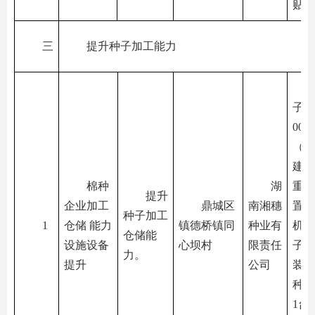
贴）
三
提升种子加工能力
子冷
00
（与
建设
棉种
湖
重复
提升
企业加工
鼎城区
南湘穗
置种
种子加工
1
仓储 能力
镇德桥镇同
种业有
机1
仓储能
设施设备
心坝村
限责任
子全
力。
提升
公司
装机
种子
1台