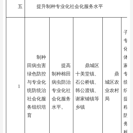
五
提升制种专业化社会化服务水平
子生
专业
化服
制种
体，
田病虫害
提高
鼎城区
家以
绿色防控
制种棉田
十美堂镇、
鼎
专业
与专业化
病虫防治
石公桥镇、
城区农
统治
1
统防统治
专业化社
韩公渡镇、
业农村
织为
社会化服
会化服务
谢家铺镇等
局
提供
务组织培
水平。
乡镇
程专
育
防统
务，
种棉