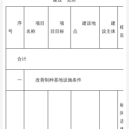
序
项目
项
建设地
建
模及
号
名称
目目标
点
设主体
容
合计
一
改善制种基地设施条件
标准
间基
进基