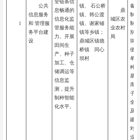
全链条信
公共
镇、 石公桥
备，
息畅通的
鼎
信息服务
镇、韩公渡
制种
信息化监
城区农
1
和 管理服
镇、谢家铺
制种
管服务能
业农村
务平台建
镇等乡镇；
别、
力。开展
局
设
鼎城区镇德
块、
田间生
桥镇 同心
使用
产、种子
坝村
单位
加工、仓
种子
储调运等
基本
信息监
库，
测，提升
子质
制种智能
全程
化水平。
及信
建设
对接
业大