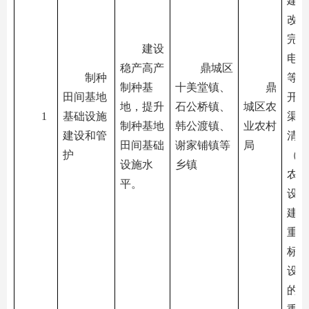
建设
改造
完善
建设
电网
稳产高产
鼎城区
制种
等设
制种基
十美堂镇、
鼎
田间基地
开展
地，提升
石公桥镇、
城区农
1
基础设施
渠、
制种基地
韩公渡镇、
业农村
建设和管
清理
田间基础
谢家铺镇等
局
护
（与
设施水
乡镇
农田
平。
设重
建设
重复
标准
设内
的，