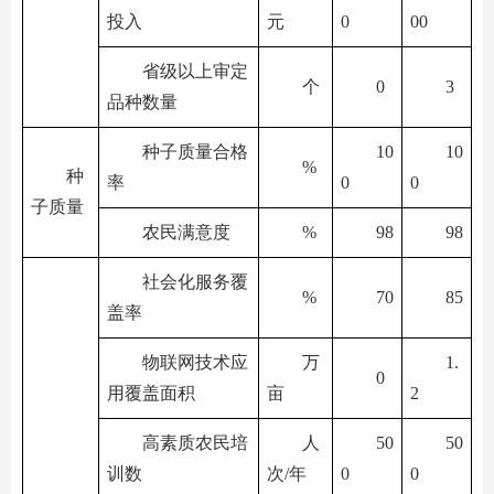
投入
元
0
00
省级以上审定
个
0
3
品种数量
种子质量合格
10
10
%
种
率
0
0
子质量
农民满意度
%
98
98
社会化服务覆
%
70
85
盖率
物联网技术应
万
1.
0
用覆盖面积
亩
2
高素质农民培
人
50
50
训数
次/年
0
0