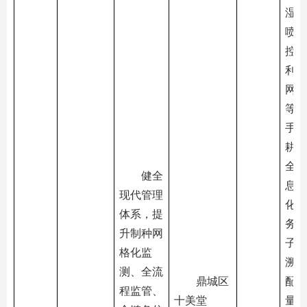
湿度
喷码
控等
利用
网、
等信
手段
耕种
全流
健全
息化
现代管理
化管
体系，提
务。
升制种网
子质
格化监
溯源
测、全流
鼎城区
配套
程监管、
十美堂
量快