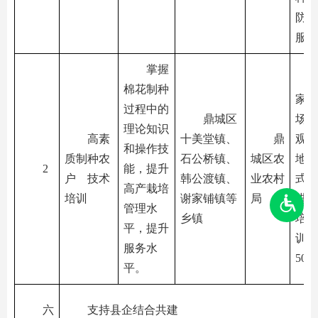
防治
服务
掌握
棉花制种
家指
过程中的
鼎城区
场实
理论知识
高素
十美堂镇、
鼎
观调
和操作技
质制种农
石公桥镇、
城区农
地交
2
能，提升
户 技术
韩公渡镇、
业农村
式，
高产栽培
培训
谢家铺镇等
局
进制
管理水
乡镇
培训
平，提升
训制
服务水
50
平。
六
支持县企结合共建