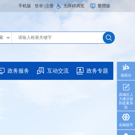
手机版
登录
|
注册
无障碍浏览
繁體版
政务服务
互动交流
政务专题
湘易办
鼎城区人
大建议政
协提案系
统
金融超市