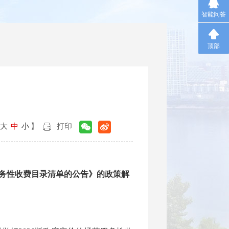
智能问答
顶部
大
中
小
】
打印
服务性收费目录清单的公告》的政策解