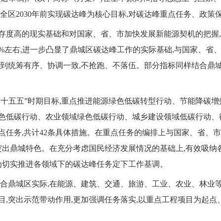
全区2030年前实现碳达峰为核心目标,对碳达峰重点任务、政
度高的现实基础和对国家、省、市加快发展新能源契机的把握,并
3%左右,进一步凸显了鼎城区碳达峰工作的实际基础,与国家、省
做到统筹有序、协调一致,不抢跑、不落伍。部分指标同样结合鼎
、“十五五”时期目标,重点推进能源绿色低碳转型行动、节能降碳
色低碳行动、农业领域绿色低碳行动、城乡建设领域低碳行动、
点任务,共计42条具体措施。在重点任务的编排上与国家、省、
,突出鼎城特色。在充分考虑国民经济发展情况的基础上,有效吸
,为切实推进各领域下的碳达峰任务定下工作基调。
结合鼎城区实际,在能源、建筑、交通、旅游、工业、农业、林业
目,突出示范带动作用,更加强调任务落实,以重点工程项目为起点