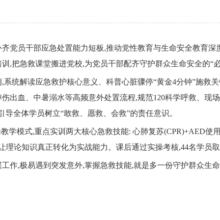
补齐党员干部应急处置能力短板,推动党性教育与生命安全教育深度
训,把急救课堂搬进党校,为党员干部配齐守护群众生命安全的“必
,系统解读应急救护核心意义、科普心脏骤停“黄金4分钟”施救关
伤出血、中暑溺水等高频意外处置流程,规范120科学呼救、现场
引导全体学员树立“敢救、愿救、会救”的责任意识。
学模式,重点实训两大核心急救技能: 心肺复苏(CPR)+AED
让理论知识真正转化为实战能力。课后通过实操考核,44名学员取得(
工作,极易遇到突发意外,掌握急救技能,就是多一份守护群众生