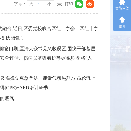
字号：
大
中
小
打印
智能问答
顶部
融合,近日,区委党校联合区红十字会、区红十字
备技能包”。
键窗口期,厘清大众常见急救误区,围绕干部基层
安全评估、伤病员基础看护等标准步骤,将“人
使用及海姆立克急救法。课堂气氛热烈,学员轮流上
CPR)+AED培训证书。
命的底气。