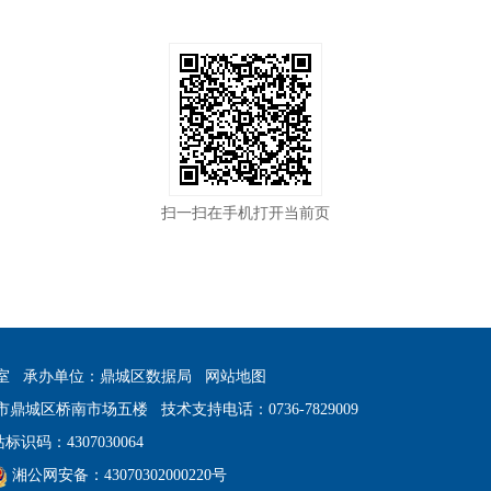
扫一扫在手机打开当前页
室
承办单位：鼎城区数据局
网站地图
市鼎城区桥南市场五楼
技术支持电话：0736-7829009
标识码：4307030064
湘公网安备：43070302000220号