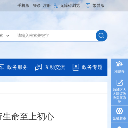
手机版
登录
|
注册
无障碍浏览
繁體版
政务服务
互动交流
政务专题
湘易办
鼎城区人
大建议政
协提案系
统
行生命至上初心
金融超市