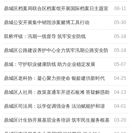
法
鼎城区档案局联合区档案馆开展国际档案日主题宣
06-11
传活动
鼎城公安开展集中销毁涉案赌博工具行动
05-30
双桥坪镇：汛期一线督导 筑牢安全防线
05-18
鼎城区公路建设养护中心全力筑牢汛期公路安全防
05-18
线
鼎城：守护职业健康防线 助力企业稳定发展
05-07
鼎城区老科协：凝心聚力担使命 银龄建功新时代
04-25
鼎城区人社局：政策直通车开进石板滩 答疑解惑助
04-13
力宜常铁路建设
鼎城区司法局：以学促调强业务 法治赋能护和谐
04-01
鼎城区计生协开展基层业务培训 筑牢民生服务根基
03-20