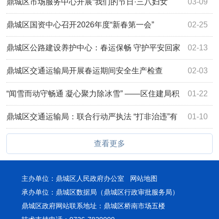
鼎城区市场服务中心开展“我们的节日·三八妇女
03-09
节”主题活动
鼎城区国资中心召开2026年度“新春第一会”
02-25
鼎城区公路建设养护中心：春运保畅 守护平安回家
02-13
路
鼎城区交通运输局开展春运期间安全生产检查
02-03
“闻雪而动守畅通 凝心聚力除冰雪” ——区住建局积
01-22
极应对雨雪冰冻天气
鼎城区交通运输局：联合行动严执法 “打非治违”有
01-10
实效
查看更多
主办单位：鼎城区人民政府办公室
网站地图
承办单位：鼎城区数据局（鼎城区行政审批服务局）
鼎城区政府网站联系地址：鼎城区桥南市场五楼