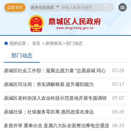
适老专区
您的位置：
首页
>
新闻资讯
>
部门动态
部门动态
鼎城区社会工作部：凝聚志愿力量 “志愿鼎城 同心
07-29
同德”展现文明风采
鼎城区司法局：夯实调解根基 提升履职能力
07-17
鼎城区老科协深入农业科技示范基地开展专题调研
07-07
鼎城社保：社保服务零距离 惠民政策在身边
06-29
多措并举 重拳出击 直属六大队全面整治摩电交通违
06-23