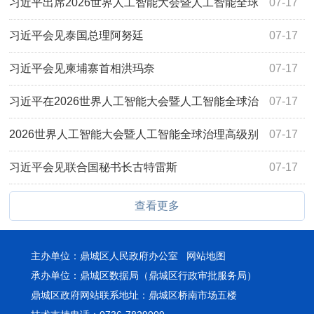
智能全球治理高级别会议系列活动纪实
习近平出席2026世界人工智能大会暨人工智能全球
07-17
治理高级别会议开幕式并发表主旨讲话
习近平会见泰国总理阿努廷
07-17
习近平会见柬埔寨首相洪玛奈
07-17
习近平在2026世界人工智能大会暨人工智能全球治
07-17
理高级别会议开幕式上的主旨讲话（全文）
2026世界人工智能大会暨人工智能全球治理高级别
07-17
会议主席声明（全文）
习近平会见联合国秘书长古特雷斯
07-17
查看更多
主办单位：鼎城区人民政府办公室
网站地图
承办单位：鼎城区数据局（鼎城区行政审批服务局）
鼎城区政府网站联系地址：鼎城区桥南市场五楼