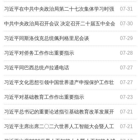
习近平在中共中央政治局第二十七次集体学习时强
07-31
调强化政治引领 深化创新发展 高质量推进国防和军
中共中央政治局召开会议 决定召开二十届五中全会
07-30
队现代化
分析研究当前经济形势和经济工作 中共中央总书记
习近平同斯洛伐克总统佩列格里尼会谈
07-29
习近平主持会议
习近平对侨务工作作出重要指示
07-28
习近平同巴西总统卢拉通电话
07-27
习近平文化思想引领中国世界遗产申报保护工作壮
07-27
阔实践
习近平对基础教育工作作出重要指示
07-23
习近平总书记的重要论述指引基础教育改革发展开
07-21
创新局面
习近平主席出席二〇二六世界人工智能大会暨人工
07-21