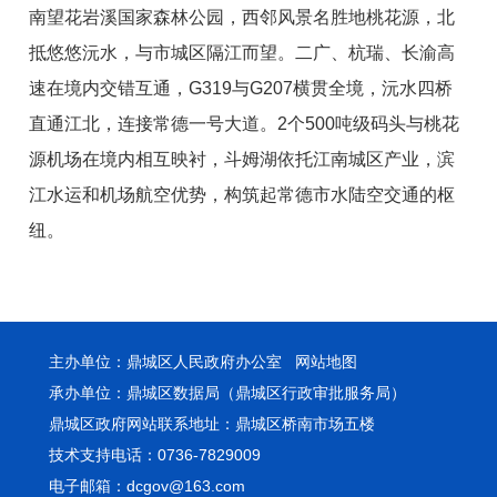
南望花岩溪国家森林公园，西邻风景名胜地桃花源，北
抵悠悠沅水，与市城区隔江而望。二广、杭瑞、长渝高
速在境内交错互通，G319与G207横贯全境，沅水四桥
直通江北，连接常德一号大道。2个500吨级码头与桃花
源机场在境内相互映衬，斗姆湖依托江南城区产业，滨
江水运和机场航空优势，构筑起常德市水陆空交通的枢
纽。
主办单位：鼎城区人民政府办公室
网站地图
承办单位：鼎城区数据局（鼎城区行政审批服务局）
鼎城区政府网站联系地址：鼎城区桥南市场五楼
技术支持电话：0736-7829009
电子邮箱：dcgov@163.com