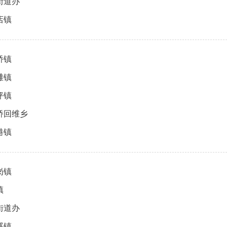
街道办
店镇
桥镇
滩镇
坪镇
桥回维乡
港镇
岗镇
镇
街道办
溪镇