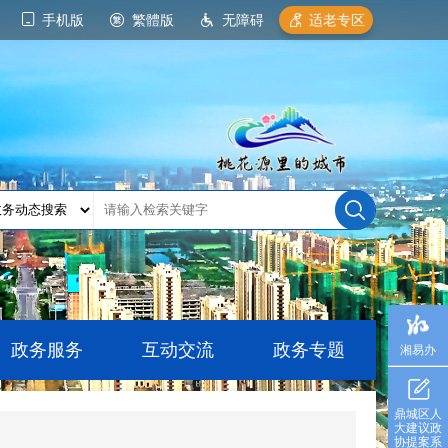
手机版
繁體版
无障碍
适老专区
政务服务
互动交流
政务专题
湘易办
鼎城区人
大建议政
协提案系