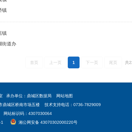
桥镇
店镇
湖街道办
首页
上一页
1
下一页
尾页
共2
公室 承办单位：鼎城区数据局
网站地图
鼎城区桥南市场五楼 技术支持电话：0736-7829009
 网站标识码：4307030064
-1
湘公网安备 43070302000220号