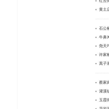
红云
黄土
石公
牛鼻
尧天
许家
蒿子
蔡家
灌溪
玉霞
花岩