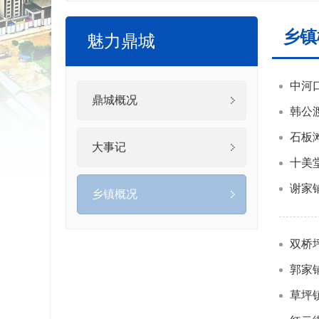
乡镇
魅力鼎城
中河
鼎城概况
韩公
石板
大事记
十美
谢家
乡镇概况
双桥
郭家
草坪