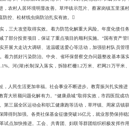
实推进，农村人居环境明显改善。草坪镇示范片、蔡家岗镇五里溪
瘟防控、松材线虫病防治扎实有效。
实，三大攻坚取得实效。着力防范化解重大风险。年度化债任
压减了部分投资项目，保证了重点项目的顺利实施。“国有资产管
实开展大走访大调研、送温暖送爱心等活动，加强驻村队员管理
脱贫。着力抓好污染防治。中央、省环保督察交办问题整改基本落实
1%。河(湖)长制深入落实，拆除栏栅1.2万米、栏网21万平米、畜
祉，人民生活更加幸福。社会事业不断进步。教育振兴扎实推进，
义务教育大班额问题化解有力。“健康鼎城”取得实效，市四医院
、第三届全区运动会和职工健康跑等活动，草坪镇、周家店镇
保障得到加强。各类社保基金征缴突破16亿元，就业形势保持稳定
养老改革试点加快推进。工会、共青团、妇联等群团组织积极发挥作