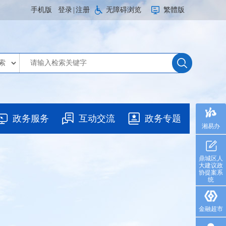
手机版
登录
|
注册
无障碍浏览
繁體版
政务服务
互动交流
政务专题
湘易办
鼎城区人
大建议政
协提案系
统
金融超市