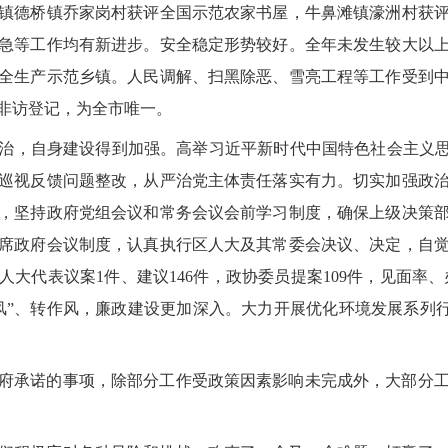
镇德桥镇乔家岗村获评全国示范农家书屋，牛鼻滩镇濠洲村获
急等工作均有新进步。安全稳定形势较好。全年未发生较大以
全生产示范乡镇。人民调解、扫黑除恶、雪亮工程等工作受到
京非访登记，为全市唯一。
治，自身建设得到加强。高举习近平新时代中国特色社会主义思
巡视反馈问题整改，从严治党主体责任落实有力。切实加强政
，坚持政府党组会议和常务会议会前学习制度，确保上级决策
席政府会议制度，认真执行区人大及其常委会决议、决定，自
大代表议案1件、建议146件，政协委员提案109件，见面率、
风”、转作风，廉政建设更加深入。大力开展优化环境发展系列行动
府承诺的事项，除部分工作受政策因素影响未完成外，大部分