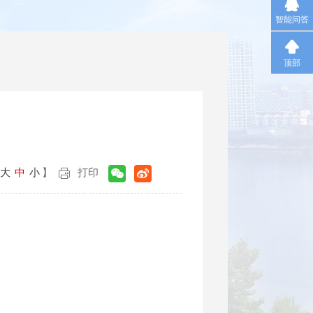
智能问答
顶部
大
中
小
】
打印