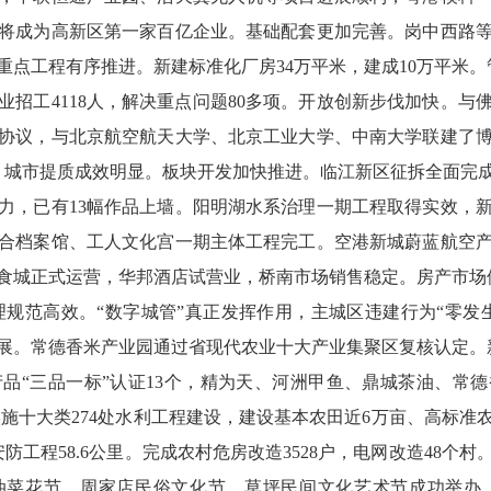
将成为高新区第一家百亿企业。基础配套更加完善。岗中西路等
点工程有序推进。新建标准化厂房34万平米，建成10万平米。
业招工4118人，解决重点问题80多项。开放创新步伐加快。与
协议，与北京航空航天大学、北京工业大学、中南大学联建了
家。城市提质成效明显。板块开发加快推进。临江新区征拆全面完
力，已有13幅作品上墙。阳明湖水系治理一期工程取得实效，
合档案馆、工人文化宫一期主体工程完工。空港新城蔚蓝航空
食城正式运营，华邦酒店试营业，桥南市场销售稳定。房产市场供销
管理规范高效。“数字城管”真正发挥作用，主城区违建行为“零
展。常德香米产业园通过省现代农业十大产业集聚区复核认定。
产品“三品一标”认证13个，精为天、河洲甲鱼、鼎城茶油、常
实施十大类274处水利工程建设，建设基本农田近6万亩、高标准农田
安防工程58.6公里。完成农村危房改造3528户，电网改造48个
菜花节、周家店民俗文化节、草坪民间文化艺术节成功举办，