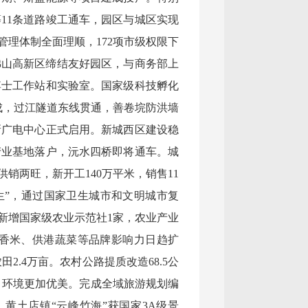
11条道路竣工通车，园区与城区实现
管理体制全面理顺，172项市级权限下
佛山高新区缔结友好园区，与商务部上
博士工作站和实验室。国家级科技孵化
成，过江隧道东线贯通，善卷垸防洪墙
新广电中心正式启用。新城西区建设稳
产业基地落户，沅水四桥即将通车。城
两旺，新开工140万平米，销售11
发生”，通过国家卫生城市和文明城市复
新增国家级农业示范社1家，农业产业
德香米、供港蔬菜等品牌影响力日趋扩
2.4万亩。农村公路提质改造68.5公
村。环境更加优美。完成全域旅游规划编
黄土店镇“云峰竹海”获国家3A级景