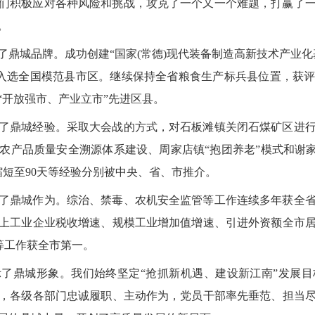
们积极应对各种风险和挑战，攻克了一个又一个难题，打赢了
。
了鼎城品牌。成功创建“国家(常德)现代装备制造高新技术产业化
化入选全国模范县市区。继续保持全省粮食生产标兵县位置，获
“开放强市、产业立市”先进区县。
了鼎城经验。采取大会战的方式，对石板滩镇关闭石煤矿区进
农产品质量安全溯源体系建设、周家店镇“抱团养老”模式和谢家铺
天缩短至90天等经验分别被中央、省、市推介。
了鼎城作为。综治、禁毒、农机安全监管等工作连续多年获全
上工业企业税收增速、规模工业增加值增速、引进外资额全市
等工作获全市第一。
了鼎城形象。我们始终坚定“抢抓新机遇、建设新江南”发展
，各级各部门忠诚履职、主动作为，党员干部率先垂范、担当