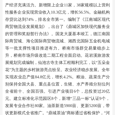
产经济充满活力。新增限上企业11家，38家规模以上营利
性服务企业实现营业收入10.3亿元，增长56.5%。金融机构
存贷比达到74%，排名全市第一。编制了《江南城区现代
商贸物流业发展规划》，出台了《鼎城区加快现代服务业
的管理和奖励暂行办法》。国龙大厦基本竣工，德江南国
际商贸城、海仑国际商贸物流城、湘西北国际五金机电城
等一批支撑性项目推进有力。桥南市场群交易量稳步上
升，桥南市场升级改造二期工程全面启动。花岩溪旅游发
展规划完成编制，仙池古寺主体工程顺利完工，以“五朵金
花”为主题的乡村旅游亮点纷呈。农业经济稳步发展。全年
实现农业总产值84.8亿元，增长4.2%。粮油、蔬菜生产分
别保持全国大县、重点县位置，生猪、水产养殖分别位列
全省前十、全国百强。引进产业项目6个，总投资过20亿
元。建立标准化示范园区8个，新增“三品一标”认证9个，
发展专业合作社80家。油茶新造5900亩、更新5200亩，带
状更新模式全省推广。“鼎城茶油”商标通过省检保护，“河