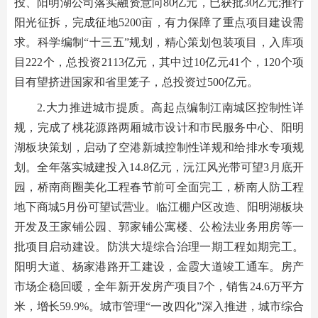
投、阳明湖公司落实融资意向80亿元，已获批30亿元;推行
阳光征拆，完成征地5200亩，有力保障了重点项目建设需
求。科学编制“十三五”规划，精心策划包装项目，入库项
目222个，总投资2113亿元，其中过10亿元41个，120个项
目有望挤进国家和省里笼子，总投资过500亿元。
2.大力推进城市提质。高起点编制江南城区控制性详
规，完成了桃花源路两厢城市设计和市民服务中心、阳明
湖板块策划，启动了空港新城控制性详规和给排水专项规
划。全年落实城建投入14.8亿元，沅江风光带可望3月底开
园，桥南商圈美化工程春节前可全面完工，桥南人防工程
地下商城5月份可望试营业。临江棚户区改造、阳明湖板块
开发及王家铺公园、郭家铺公寓楼、公检法业务用房等一
批项目启动建设。防洪大堤综合治理一期工程如期完工。
阳明大道、杨家港路开工建设，金霞大道竣工通车。房产
市场企稳回暖，全年新开发房产项目7个，销售24.6万平方
米，增长59.9%。城市管理“一改四化”深入推进，城市综合