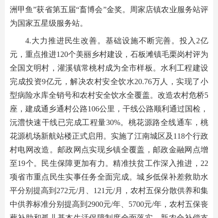
洲甲鱼”获省第五届“畜博会”金奖。周家店镇农业服务站评
为国家五星级服务站。
4.大力推进民生改善。基础设施不断完善。投入2亿
元，重点推进120个美丽乡村建设，石板滩镇毛栗岗村评为
全国文明村，灌溪镇常桃村成为全市样板。水利工程建设
完成投资9亿元，解决农村安全饮水20.76万人，实现了小
型病险水库全销号和农村安全饮水全覆盖。改造农村危桥5
座，建成通乡通村公路106公里，干线公路顺利通过国检，
沅澧快速干线已完成工程量30%。桃花源路全线通车，桃
花源机场新航站楼正式启用。实施了江南城区及118个行政
村电网改造。邮政网点实现乡镇全覆盖，邮政金融网点增
至19个。民生保障更加有力。精准扶贫工作深入推进，22
项省市重点民生实事任务全面完成。城乡低保补差救助水
平分别提高到272元/月、121元/月，农村五保分散供养和集
中供养标准分别提高到2900元/年、5700元/年，农村五保丧
葬补助和孤儿基本生活保障制度全面落实。新农合补偿支