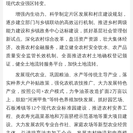
现代农业强区转变。
增强内生动力。科学制定片区发展和村庄建设规划，
逐步建立部门与乡镇联动的高效运行机制。推进乡村两级
能力建设和乡镇政务中心达标建设，抓好基层社会管理创
新试点。深化农村综合改革，盘活资产资源，壮大集体经
济。改善农村金融服务，建立健全农村安全饮水、农产品
质量安全监管长效机制。全面推进农村土地确权登记颁
证，健全土地流转服务平台，加快土地流转。
发展现代农业。巩固粮油、水产等传统主导产业，落
实种养大户补贴政策，强化农机农技推广。大力发展特色
产业，按照公司+农户模式，力争油茶改造扩面2万亩以
上，鼓励“河洲甲鱼”等特色养殖加快发展。抓好园艺场、
石板滩镇等12个现代农业标准园建设，推进农村安养工
程、炎农寿光蔬菜基地和万亩脐橙示范基地等重大项目建
设。大力发展农民专业合作社、家庭农场等新型农业经营
主体，引进培育涉农加工企业，发展农村物流和电商模