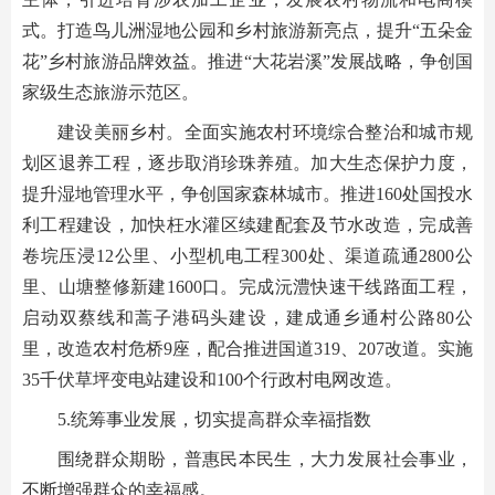
式。打造鸟儿洲湿地公园和乡村旅游新亮点，提升“五朵金
花”乡村旅游品牌效益。推进“大花岩溪”发展战略，争创国
家级生态旅游示范区。
建设美丽乡村。全面实施农村环境综合整治和城市规
划区退养工程，逐步取消珍珠养殖。加大生态保护力度，
提升湿地管理水平，争创国家森林城市。推进160处国投水
利工程建设，加快枉水灌区续建配套及节水改造，完成善
卷垸压浸12公里、小型机电工程300处、渠道疏通2800公
里、山塘整修新建1600口。完成沅澧快速干线路面工程，
启动双蔡线和蒿子港码头建设，建成通乡通村公路80公
里，改造农村危桥9座，配合推进国道319、207改道。实施
35千伏草坪变电站建设和100个行政村电网改造。
5.统筹事业发展，切实提高群众幸福指数
围绕群众期盼，普惠民本民生，大力发展社会事业，
不断增强群众的幸福感。