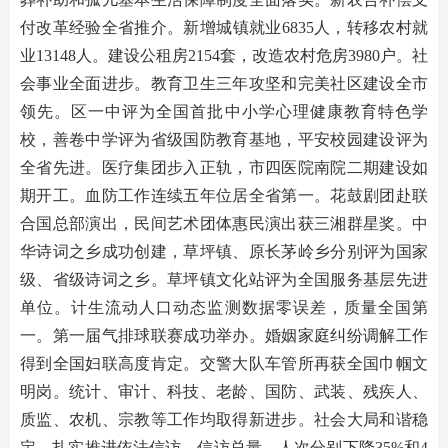
付改革经验全省推介。新增城镇就业6835人，转移农村就
业13148人。建设公租房2154套，改造农村危房3980户。社
会事业全面进步。教育卫生三年攻坚和完美社区建设全市
领先。区一中评为全国首批中小学心理健康教育特色学
校，善卷中学评为省级国防教育基地，平安校园建设评为
全省先进。医疗集团步入正轨，市四医院南院二期建设如
期开工。血防工作连续五年位居全省第一。花鼓剧团赴联
合国总部演出，民间艺术团体惠民演出获三湘群星奖。中
华诗词之乡成功创建，草坪镇、原长茅岭乡分别评为国家
级、省级诗词之乡。草坪镇文化站评为全国服务基层先进
单位。计生流动人口动态监测数据零误差，质量全国第
一。第一届气排球联赛成功举办。婚姻家庭纠纷调解工作
得到全国妇联高度肯定。交警大队车管所再获全国巾帼文
明岗。统计、审计、科技、老龄、国防、武装、残疾人、
质监、农机、宗教等工作均取得新进步。社会大局和谐稳
定。扎实推进依法信访，信访总量、人次分别下降35%和4