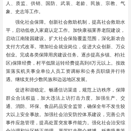
人、质监、供销、国防、武装、老龄、民族、宗教、气
象、史志等工作。
强化社会保障。创新社会救助机制，提高社会救助水
平，启动低收入家庭认定工作。加快康福莱养老院建设，
启动江南陵园建设。扩大社会保险覆盖范围，深化新农合
支付方式改革。增加社会就业岗位，促进大众创新、万众
创业。完成各类保障用房建设任务。逐步提高乡镇、村(社
区)保障经费，村平低限运转经费提高到8万元以上。按政
策落实机关事业单位人员工资调标和公务员职级并行待
遇。继续支持少数民族和边远地区发展。
促进和谐稳定。畅通信访渠道，规范上访秩序，保障
群众合法权益，加大违法上访打击力度。加强生产、交
通、消防、环保、食品药品安全监管，确保全年不发生较
大以上安全事故。加强社会治安防控体系建设，完善公共
事件应急管理，提高处置突发事件能力。强化社会治安综
合治理和社区矫正管理，严厉打击聚众赌博、贩毒吸毒等