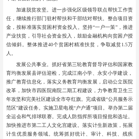
加速脱贫攻坚。进一步强化区级领导联点帮扶工作责
任，继续推行部门驻村帮扶和干部结对帮扶。整合项目资
金，按标准落实贫困村资金投入。坚持“一户一策”，推进
产业扶贫，引导社会资金投入，鼓励金融机构向贫困户授
信倾斜。整体推进40个贫困村精准扶贫，争取减贫1.5万
人。
发展公共事业。抓好省第三轮教育督导评估和国家教
育均衡发展县评估迎检，完成江南小学、永安小学建设，
推广教育信息化，落实义务教育均衡发展，启动公立医院
改革，加快市四医院南院二期工程建设，力争教育卫生三
年攻坚和完美社区建设全市夺红旗。完成省级“公共服务示
范区”建设任务。实施卫星电视“户户通”项目。举办第二届
全运会和气排球联赛。完成人防指挥所项目报批和选址。
加快推进市第二工人文化宫建设。落实计生新政策，拓展
计生优质服务领域。统筹抓好统计、审计、科技、残疾