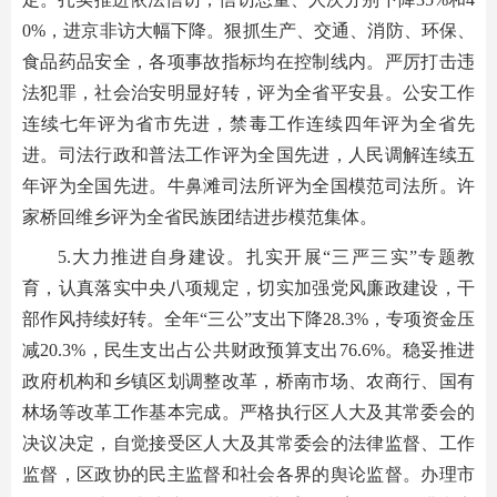
0%，进京非访大幅下降。狠抓生产、交通、消防、环保、
食品药品安全，各项事故指标均在控制线内。严厉打击违
法犯罪，社会治安明显好转，评为全省平安县。公安工作
连续七年评为省市先进，禁毒工作连续四年评为全省先
进。司法行政和普法工作评为全国先进，人民调解连续五
年评为全国先进。牛鼻滩司法所评为全国模范司法所。许
家桥回维乡评为全省民族团结进步模范集体。
5.大力推进自身建设。扎实开展“三严三实”专题教
育，认真落实中央八项规定，切实加强党风廉政建设，干
部作风持续好转。全年“三公”支出下降28.3%，专项资金压
减20.3%，民生支出占公共财政预算支出76.6%。稳妥推进
政府机构和乡镇区划调整改革，桥南市场、农商行、国有
林场等改革工作基本完成。严格执行区人大及其常委会的
决议决定，自觉接受区人大及其常委会的法律监督、工作
监督，区政协的民主监督和社会各界的舆论监督。办理市