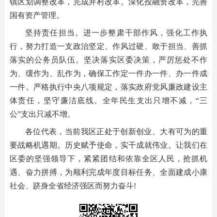
镇区划调整改革，完成并村改革。深化投融资改革，完善
国有资产管理。
坚持责任担当。进一步整肃干部作风，强化工作执
行，努力打造一支政治坚定、作风过硬、敢于担当、善抓
落实的公务员队伍。坚决落实区委决策，严厉惩处不作
为、缓作为、乱作为，确保工作定一件办一件、办一件成
一件。严格执行中央八项规定，落实政府党风廉政建设主
体责任，坚守廉洁底线。全年民生支出只增不减，“三
公”支出只减不增。
各位代表，当前我区正处于创新创业、大有可为的重
要战略机遇期。历史赋予使命，实干成就伟业。让我们在
区委的坚强领导下，紧紧团结和依靠全区人民，抢抓机
遇、奋力拼搏，为顺利完成年度目标任务、全面建成小康
社会、跻身全省经济强区而努力奋斗!