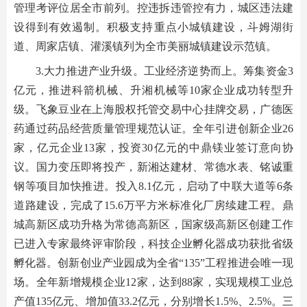
管理考评位居全市前列。控违拆违管控有力，城区违法建
设得到有效遏制。积极支持重点小城镇建设，斗姆湖街
道、周家店镇、灌溪镇列为全市美丽城镇建设示范镇。
3.大力推进产业升级。工业经济逆势而上。筹集资金3
亿元，推进科箭机械、升湘机械等10家企业成功转型升
级。飞象豆业在上海股权托管交易中心挂牌交易，广德医
药通过药品经营质量管理规范认证。全年引进创新企业26
家，亿元企业13家，投资30亿元的中鼎镁业签订意向协
议。国力变压即将投产，新湘达建材、常德水表、铭诚重
钢等项目加快推进。投入8.1亿元，启动了中联大道等6条
道路建设，完成了15.6万平方米标准化厂房续建工程。鼎
城高新区成功升格为常德高新区，国家级高新区创建工作
已进入专家最终评审阶段，科技企业孵化器成功获批省级
孵化器。创新创业产业园成为全省“135”工程推进会唯一现
场。全年新增规模企业12家，达到88家，实现规模工业总
产值135亿元、增加值33.2亿元，分别增长1.5%、2.5%。三