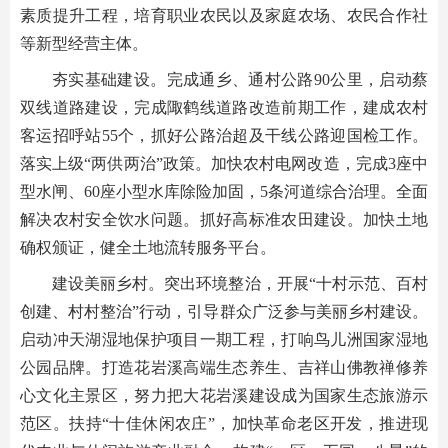
素质提升工程，培育职业农民以及家庭农场、农民合作社
等新型经营主体。
夯实基础建设。完成通乡、通村公路90公里，启动蔡
双线道路建设，完成陬鹤线道路改造前期工作，建成农村
客运招呼站55个，抓好公路治超及干线公路迎国检工作。
落实上级“两供两治”政策。加快农村电网改造，完成3座中
型水闸、60座小型水库除险加固，5条河道综合治理。全面
解决农村安全饮水问题。抓好高标准农田建设。加快土地
确权颁证，健全土地流转服务平台。
建设美丽乡村。突出环境整治，开展“十村示范、百村
创建、村村整治”行动，引导群众广泛参与美丽乡村建设。
启动冲天湖湿地保护项目一期工程，打响鸟儿洲国家湿地
公园品牌。打造花岩溪高端生态养生、吉祥山佛教禅修养
心文化主景区，努力把大花岩溪建设成为国家生态旅游示
范区。扶持“十佳休闲农庄”，加快革命老区开发，推进现