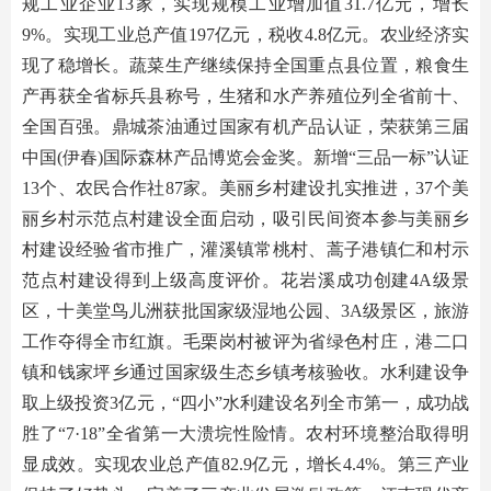
规工业企业13家，实现规模工业增加值31.7亿元，增长
9%。实现工业总产值197亿元，税收4.8亿元。农业经济实
现了稳增长。蔬菜生产继续保持全国重点县位置，粮食生
产再获全省标兵县称号，生猪和水产养殖位列全省前十、
全国百强。鼎城茶油通过国家有机产品认证，荣获第三届
中国(伊春)国际森林产品博览会金奖。新增“三品一标”认证
13个、农民合作社87家。美丽乡村建设扎实推进，37个美
丽乡村示范点村建设全面启动，吸引民间资本参与美丽乡
村建设经验省市推广，灌溪镇常桃村、蒿子港镇仁和村示
范点村建设得到上级高度评价。花岩溪成功创建4A级景
区，十美堂鸟儿洲获批国家级湿地公园、3A级景区，旅游
工作夺得全市红旗。毛栗岗村被评为省绿色村庄，港二口
镇和钱家坪乡通过国家级生态乡镇考核验收。水利建设争
取上级投资3亿元，“四小”水利建设名列全市第一，成功战
胜了“7·18”全省第一大溃垸性险情。农村环境整治取得明
显成效。实现农业总产值82.9亿元，增长4.4%。第三产业