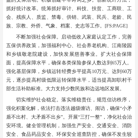
抓好统计改革。统筹抓好审计、科技、扶贫、工商联、工
会、残疾人、质监、禁毒、供销、武装、民兵、老龄、民
族、宗教、外侨、气象、档案、史志等工作。[FS:PAGE]
不断加强社会保障。启动低收入家庭认定工作，完善
五保供养政策，加强福利中心、社会养老机构、江南陵园
和乡镇敬老院建设，加快发展慈善事业。扩大社会保障
面，提高保障水平，确保各类保险参保人数达到65万人。
强化基层保障，乡镇运转经费乡平提高10万元、达到60万
元，逐步提高村级低限运转保障水平，适当提高卸职村干
部生活补助标准。大力支持少数民族和边远地区发展。
切实维护社会稳定。落实维稳责任，规范信访秩序，
强化积案化解，依法打击违法越级缠访、闹访，确保“小矛
盾不出村、大矛盾不出乡”。开展“三打一整”，净化社会治
安环境。健全管理机制，加强生产安全、交通安全、消防
安全、食品药品安全、环保安全巡查防控，确保不发生较