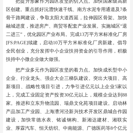
把提升形象作为园区攻坚的切入点。加快国家级高新
区创建。重点抓好沅澧快速干线、南方水泥专用通道及7条
骨干路网建设，争取太阳大道西延，拉伸园区骨架。加快
融城进度，推进房产、商贸等配套产业发展。实施城区“退
二进三”，优化园区产业布局。完成13万平方米标准化厂房
[FS:PAGE]续建，启动10万平方米标准化厂房新建。倡导
全民创业，充分发挥中小企业扶持资金的引导作用，积极
扶持中小微企业做大做强。
把产业多元作为园区攻坚的着力点。加快成长型中小
企业、行业龙头、强企大企三梯队建设。突出大项目、高
新项目、战略性项目引进，力争引进亿元以上企业5家以
上，完成工业固定资产投资30亿元以上，规模企业达到88
家。推进和立东升物流园、瑞鼎文化苑项目建设。启动林
产品加工产业园、上海漕河泾新兴技术开发区鼎城合作园
建设，加快常德水表、铭诚钢构、新湘达建材、湘联实
业、厚霖汽车、恒天纺织、中南能源、广德医药等8个亿元