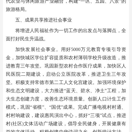
代农业与休闲旅游产业融合，构建“一区、五园、八景”的
旅游格局。
五、成果共享推进社会事业
将增进人民福祉作为一切工作的出发点与落脚点，全
面打好民生升温战。
加快发展社会事业。用好5000万元教育专项引导资
金，加快城区学位扩容提质和农村薄弱学校升级改造，推
进教育三年攻坚。巩固新型农村合作医疗成果，加快区人
民医院二期建设，启动公立医院改革，推进卫生三年攻
坚。积极支持常德市第二工人文化宫建设。加强环境保护
和生态文明建设，大力推进“蓝天、碧水、净土”工程，加
大生态创建力度，改善生态环境质量。创新人口计生工作
模式，巩固“省模”、“国优”成果。完成广播电视村村通、
村村响建设，建设惠民演出中心，抓好“三项”试点，推进
村(社区)文体活动广场建设，倡导全民健身，开展健康有
益的文体活动。积极创建中华诗词之乡。创新统计方法，