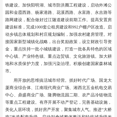
铁建设。加快阳明湖、城市防洪圈工程建设，启动外滩公
园和金霞西路、杨家港路、花溪西路、永富路、永吉路等
路网建设，配合做好过江隧道建设前期工作。提高安置房
建设标准，完成1000套公租房建设和992户棚户区改造。启
动乡镇总体规划和村庄规划编制，加强农村建房管理。对
接国家新型城镇化战略，出台奖励政策，设立财政引导资
金，重点扶持一批小城镇建设，打造一批各具特色的区域
中心镇、产业特色镇、重点边贸镇、文化旅游镇。加大耕
地和水质保护力度，加强污染治理。积极创建国家森林城
市。
用开放的思维搞活城市经营。抓好时代广场、国龙大
厦商业综合体、江南现代商业广场、湘西北五金机电交易
中心、鼎盛商业广场、隆腾物流园二期、农产品冷链物流
等重点工程建设。有序开展不动产登记，完善基础设施，
美化人居环境，抓好房产开发，聚集城市人气。推进“大桥
南”改造配套升级，启动副食城整体搬迁和轻纺城升级改