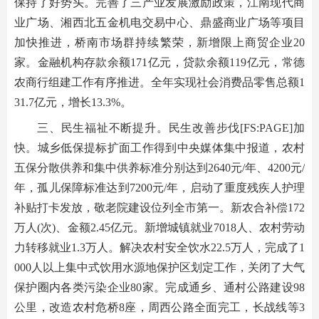
保持了好势头。完善了三产业发展激励政策，江南现代商
业广场、湘西北五金机电交易中心、鼎盛商业广场等项目
加快推进，桥南市场群持续繁荣，新增限上商贸企业20
家。金融机构存款余额171亿元，贷款余额119亿元，常德
农商行组建工作有序推进。全年实现社会消费品零售总额1
31.7亿元，增长13.3%。
三、民生福祉不断提升。民生改善步伐[FS:PAGE]加
快。城乡低保提标扩面工作得到中央媒体集中报道，农村
五保分散供养和集中供养标准分别达到2640元/年、4200元/
年，孤儿保障标准达到7200元/年，启动了重度残疾人护理
补贴打卡发放，敬老院建设位列全市第一。新农合补偿172
万人(次)、金额2.45亿元。新增城镇就业7018人、农村劳动
力转移就业1.3万人。解决农村安全饮水22.5万人，完成了1
000人以上集中式饮用水源地保护区划定工作，关闭了大气
保护圈内各类污染企业80家。完成通乡、通村公路建设98
公里，改造农村危桥8座，周西公路全面完工，长战线等3