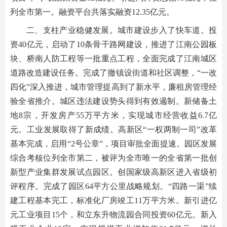
列全市第一。融资平台共落实融资12.35亿元。
二、支柱产业稳健发展。城市建设步入了快车道。投
资40亿元，启动了10条骨干路网建设，推进了江南公园板
块、桥南人防工程等一批重点工程，全面完成了江南城区
道路改造建设任务。完成了撤镇设街道和社区调整，“一改
四化”深入推进，城市管理提高到了新水平，廉租房管理经
验全省推介。城区违法建设势头得到有效遏制。新储备土
地8宗，开发房产55万平方米，实现城市经营收益6.7亿
元。工业发展取得了新成绩。高新区“一权两制一司”改革
基本完成，启用“2号公章”，项目审批全面提速。园区发展
综合考核位列全市第二，被评为全市唯一的全省第一批创
新型产业集群发展试点园区。创国家级高新区进入省级初
评程序。完成了园区64平方公里战略规划。“四路一渠”续
建工程基本完工，标准化厂房竣工11万平方米。新引进亿
元工业项目15个，和立东升物流园合同投资60亿元。新入