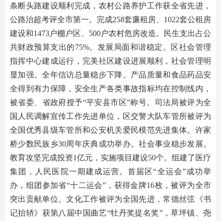
条断头路建设顺利完成，农村公路养护工作获全省先进，
公路治超考评全市第一。完成258套廉租房、1022套公租房
建设和1473户棚户区、500户农村危房改造。民生支出占公
共财政预算支出的75%。发展局面和谐稳定。区社会管理
指挥中心建成运行，完美社区建设进展顺利，社会管理明
显加强。全年信访总量稳步下降。产品质量和食品药品安
全得到有力保障，安全生产各类事故指标均在控制线内，
被省委、省政府授予“平安县市区”称号。司法局被评为全
国人民调解宣传工作先进单位，区交警大队车管所被评为
全国优秀县级车管所和公安机关爱民模范先进集体。许家
桥少数民族乡30周年庆典成功举办。社会事业稳步发展。
教育攻坚完成投资1亿元，实施项目建设50个。组建了医疗
集团，人民医院一期建成运营。首届区“全运会”成功举
办，组团参加省“十二运会”，获得金牌16枚，被评为全市
突出贡献单位。文化工作被评为全国先进，常德丝弦《书
记抬轿》获第八届中国曲艺“牡丹奖提名奖”，草坪镇、尧