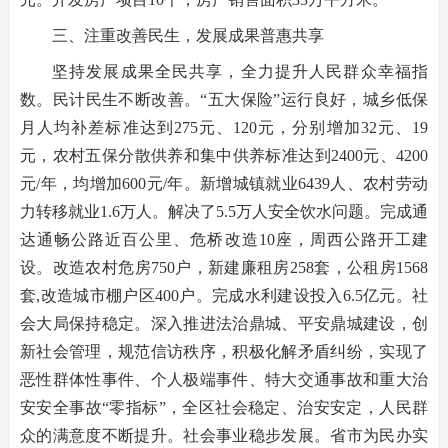
三、注重改善民生，发展成果普惠共享
坚持发展成果全民共享，全力提升人民群众幸福指
数。民计民生不断改善。“五大保险”运行良好，城乡低保
月人均补差标准达到275元、120元，分别增加32元、19
元，农村五保分散供养和集中供养标准达到2400元、4200
元/年，均增加600元/年。新增城镇就业6439人、农村劳动
力转移就业1.6万人。解决了5.5万人安全饮水问题。完成通
达通畅公路近百公里、危桥改造10座，周西公路开工建
设。改造农村危房750户，新建廉租房258套，公租房1568
套,改造城市棚户区400户。完成水利建设投入6.5亿元。社
会大局保持稳定。深入推进法治鼎城、平安鼎城建设，创
新社会管理，规范信访秩序，积极化解矛盾纠纷，实现了
恶性群体性事件、个人极端事件、特大交通事故和重大治
安安全事故“零指标”，全区社会稳定、治安安定，人民群
众的满意度不断提升。社会事业稳步发展。省市为民办实