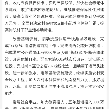
保、农村五保供养标准，实现应保尽保。加快社会养老体
系建设，改扩建农村敬老院3所。继续推进保障性住房建
设，提高安置小区建设标准。乡镇运转经费提高到乡平50
万元/年。全面解决农村在职党支部书记养老保险问题，提
高卸职村干部生活补助标准。
改善基础设施。启动沅澧快速干线鼎城段建设，完
成“双蔡线”道路改造前期工作，完成周西公路升级改造，
完成通村公路通畅工程90公里及乡道“长战线”等断头路建
设，改造危桥11座。配合实施G319城市段改造、过江隧道
建设，完成岗市至雷公庙207老线改造，启动蒿子港码头建
设。进一步加强水、电等基础设施建设，继续实施农村安
全饮水工程，加大农村水源保护和污染整治力度。抓好堤
坝、水库、山塘除险加固与中小流域治理，提升抗灾保安
能力。
发展社会事业。加大教育投入，五年新增投入5000万
元，着力改善办学条件。启动新建城区小学及幼儿园建