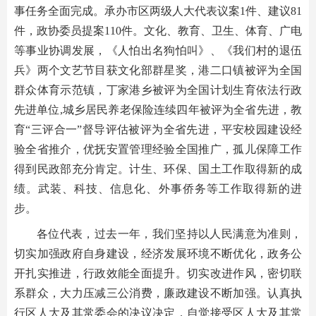
事任务全面完成。承办市区两级人大代表议案1件、建议81
件，政协委员提案110件。文化、教育、卫生、体育、广电
等事业协调发展，《人怕出名狗怕叫》、《我们村的退伍
兵》两个文艺节目获文化部群星奖，港二口镇被评为全国
群众体育示范镇，丁家港乡被评为全国计划生育依法行政
先进单位,城乡居民养老保险连续四年被评为全省先进，教
育“三评合一”督导评估被评为全省先进，平安校园建设经
验全省推介，优抚安置管理经验全国推广，孤儿保障工作
得到民政部充分肯定。计生、环保、国土工作取得新的成
绩。武装、科技、信息化、外事侨务等工作取得新的进
步。
各位代表，过去一年，我们坚持以人民满意为准则，
切实加强政府自身建设，经济发展环境不断优化，政务公
开扎实推进，行政效能全面提升。切实改进作风，密切联
系群众，大力压减三公消费，廉政建设不断加强。认真执
行区人大及其常委会的决议决定，自觉接受区人大及其常