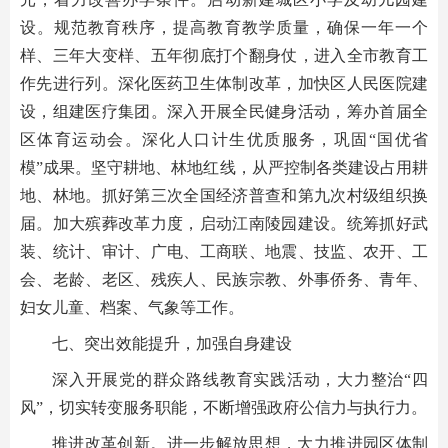
设。规范教育秩序，提高教育教学质量，确保一年一个
样、三年大变样、五年彻底打个翻身仗，进入全市教育工
作先进行列。深化医药卫生体制改革，加快区人民医院建
设，组建医疗集团。深入开展全民健身活动，筹办首届全
区体育运动会。深化人口计生优质服务，巩固“国优省
模”成果。坚守耕地、林地红线，从严控制各类建设占用耕
地、林地。抓好第三次全国经济普查和第九次村级组织换
届。加大殡葬改革力度，启动江南陵园建设。统筹抓好武
装、统计、审计、广电、工商联、地震、技监、农开、工
会、老龄、老区、残疾人、民族宗教、外事侨务、青年、
妇女儿童、档案、气象等工作。
七、突出效能提升，加强自身建设
深入开展党的群众路线教育实践活动，大力整治“四
风”，切实转变服务职能，不断增强政府公信力与执行力。
推进改革创新。进一步解放思想，大力推进园区体制