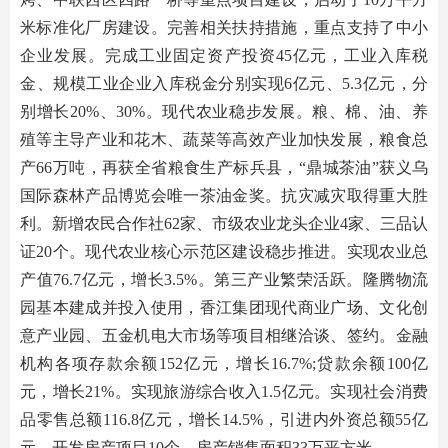
米标准化厂房建设。完善相关扶持措施，重点支持了中小
企业发展。完成工业固定资产投资45亿元，工业入库税
金、规模工业企业入库税金分别实现6亿元、5.3亿元，分
别增长20%、30%。现代农业稳步发展。粮、棉、油、养
殖等主导产业和花木、蔬菜等高效产业加快发展，粮食总
产66万吨，再获全省粮食生产标兵县，“鼎城茶油”获义乌
国际森林产品博览会唯一茶油金奖。抗灾减灾取得重大胜
利。新增农民合作社62家、市级农业龙头企业4家、三品认
证20个。现代农业核心示范区建设稳步推进。实现农业总
产值76.7亿元，增长3.5%。第三产业繁荣活跃。隆腾物流
园基本建成并投入使用，香江集团现代商业广场、文化创
意产业园、五金机电大市场等项目相继洽谈、签约。金融
机构各项存款余额152亿元，增长16.7%;贷款余额100亿
元，增长21%。实现旅游综合收入1.5亿元。实现社会消费
品零售总额116.8亿元，增长14.5%，引进内外资总额55亿
元。开发房产项目10个，房产销售面积33万平方米。