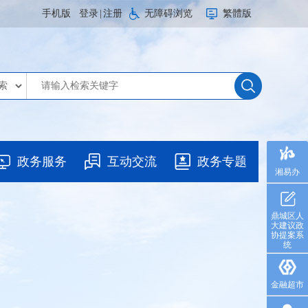
手机版
登录
|
注册
无障碍浏览
繁體版
政务服务
互动交流
政务专题
湘易办
鼎城区人
大建议政
协提案系
统
金融超市