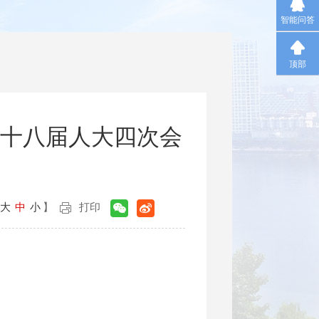
智能问答
顶部
十八届人大四次会
大
中
小
】
打印