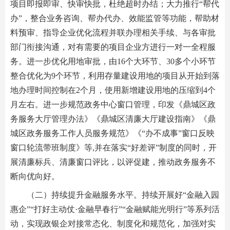
项目即报即审、快审快批，杜绝超时办结；大力推行“帮代
办”，整合业务咨询、帮办代办、效能监管等功能，帮助材
料预审、指导企业优化流程并联办理相关手续、与各审批
部门衔接沟通，对有需要的项目企业方进行一对一全程服
务。进一步优化用地审批，由16个大环节、30多个小环节
整合优化为9个环节，利用存量建设用地的项目从开始到落
地办理时间控制在2个月，使用新增建设用地的压缩到4个
月左右。进一步规范政务中心窗口管理，印发《鼎城区政
务服务大厅管理办法》《鼎城区清廉大厅建设指南》《鼎
城区政务服务工作人员服务规范》《“办不成事”窗口反映
窗口轮流带班制度》等,并在落实“好差评”制度的同时，开
展清廉标兵、清廉窗口评比，以评促建，推动政务服务不
断向优向好。
（二）持续提升金融服务水平。持续开展好“金融入园
惠企”“打好主动仗·金融早春行”“金融赋能光明行”等系列活
动，实现政银企对接常态化、制度化和规范化，加强对实