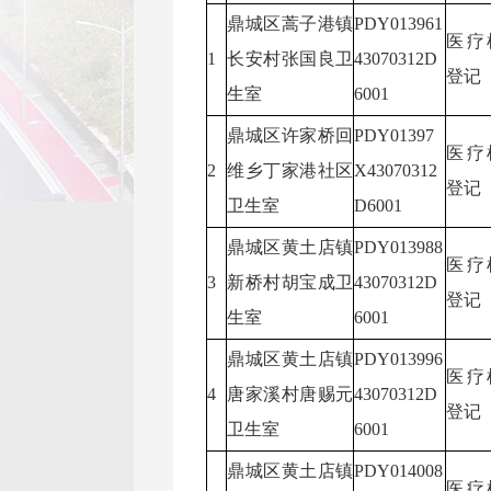
鼎城区蒿子港镇
PDY013961
医疗
1
长安村张国良卫
43070312D
登记
生室
6001
鼎城区许家桥回
PDY01397
医疗
2
维乡丁家港社区
X43070312
登记
卫生室
D6001
鼎城区黄土店镇
PDY013988
医疗
3
新桥村胡宝成卫
43070312D
登记
生室
6001
鼎城区黄土店镇
PDY013996
医疗
4
唐家溪村唐赐元
43070312D
登记
卫生室
6001
鼎城区黄土店镇
PDY014008
医疗