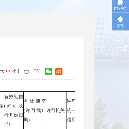
智能问答
顶部
大
中
小
】
打印
有效期自
有效期至
许可机关
数据
定
(许可执
(许可截止
许可机关
统一社会
数据来源单位
统一
行开始日
期)
信用代码
代码
期)