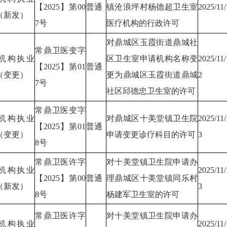
【2025】第00
普通
镇沧浪坪村杨德超卫生室
2025/11/
（新发）
7号
医疗机构的行政许可
对鼎城区玉霞街道鼎城社
常鼎卫医变字
机构执业
区卫生室申请机构名称变
2025/11/
【2025】第01
普通
（变更）
更为鼎城区玉霞街道鼎城
2
7号
社区邱德忠卫生室的许可
常鼎卫医变字
机构执业
对鼎城区十美堂镇卫生院
2025/11/
【2025】第01
普通
（变更）
申请变更诊疗科目的许可
3
8号
常鼎卫医许字
对十美堂镇卫生院申请办
机构执业
2025/11/
【2025】第00
普通
理鼎城区十美堂镇同乐村
（新发）
3
8号
杨建军卫生室的许可
常鼎卫医许字
对十美堂镇卫生院申请办
机构执业
2025/11/