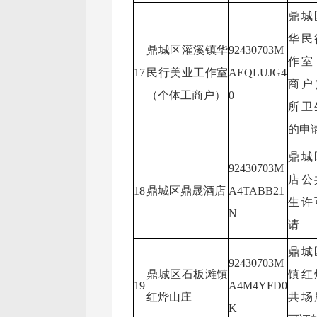
鼎城
华民
鼎城区灌溪镇华
92430703M
作室
17
民行美业工作室
AEQLUJG4
商户
（个体工商户）
0
所卫
的申
鼎城
92430703M
店公
18
鼎城区鼎晟酒店
A4TABB21
生许
N
请
鼎城
92430703M
鼎城区石板滩镇
镇红
19
A4M4YFD0
红烨山庄
共场
K