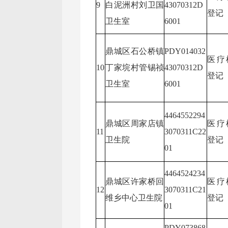
9
白泥洲村刘卫国
43070312D
登记
卫生室
6001
鼎城区石公桥镇
PDY014032
医疗
10
丁家垸村管锡祯
43070312D
登记
卫生室
6001
4464552294
鼎城区周家店镇
医疗
11
3070311C22
卫生院
登记
01
4464524234
鼎城区许家桥回
医疗
12
3070311C21
维乡中心卫生院
登记
01
PDY073868