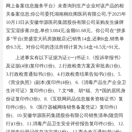
网上备案信息服务平台》未查询到生产企业对该产品的相
关备案信息;你公司委托湖南桐欣阁医药有限公司,于2025年
10月13日从安徽华源医药集团股份有限公司采购友生缘牌
宝宝湿疹膏20盒,单价3.084元,金额61.68元。你公司在“拼多
多”平台(资盛堂大药房旗舰店)已销售14盒,还剩6盒,销售单
价6.5元。对你公司的违法所得计算为:14盒×6.5元=91元。
上述事实有以下证据为证:(一)书证:1.《投诉举报书》
及证据(4张)复印件(1份)、2.行政检查方案及审批表(1份)、
3.行政检查通知书(1份)、4.行政检查结果告知书(1份)、5.
《营业执照》(副本)复印件(4份)、6.《消毒产品生产企业卫
生许可证》复印件(1份)、7.文*峰、胡*福、方*国的居民身
份证复印件(3份)、8.《互联网药品信息服务资格证书》复
印件(1份)、9.《医疗器械网络销售备案凭证》复印件(1
份)、10.安徽华源医药集团股份有限公司销售清单(随货同
行)(1份)、11.消毒产品卫生安全评价报告复印件(1份)、12.
证据先行登记保存决定书(1份)、13.责令改正通知书(1份)、