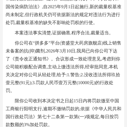
国传染病防治法》,自2025年9月1日起施行,新的裁量权基准
尚未制定,但行政机关仍可依据新法的规定对违法行为进行
处罚,裁量权基准的缺失不影响处罚权的行使。
本案违法事实清楚,证据确凿,程序合法,裁量适当。
你公司在“拼多多”平台(资盛堂大药房旗舰店)线上销售
未备案的抗(抑)菌剂,2026年3月10日,我局已向你公司下达
了《责令改正通知书》。合议形成一致处理意见,考虑到你
公司能积极配合调查,主动上缴违法所得,经审批同意,本机
关决定对你公司从轻处理,给予:1.警告;2.没收违法所得玖拾
壹元整(91元);3.罚款人民币壹万元整(10000元)的行政处
罚。
限你公司收到本决定书之日起15日内将罚款缴至中国
工商银行阳明支行,逾期不缴纳罚款的,依据《中华人民共和
国行政处罚法》第七十二条第一款第(一)项规定,每日按罚
款数额的3%加处罚款。