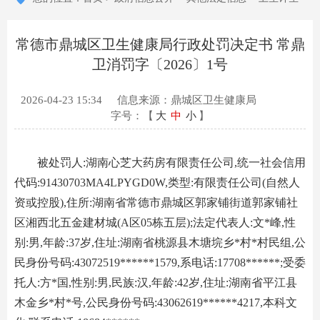
常德市鼎城区卫生健康局行政处罚决定书 常鼎
卫消罚字〔2026〕1号
2026-04-23 15:34
信息来源：鼎城区卫生健康局
字号：【
大
中
小
】
被处罚人:湖南心芝大药房有限责任公司,统一社会信用
代码:91430703MA4LPYGD0W,类型:有限责任公司(自然人
资或控股),住所:湖南省常德市鼎城区郭家铺街道郭家铺社
区湘西北五金建材城(A区05栋五层);法定代表人:文*峰,性
别:男,年龄:37岁,住址:湖南省桃源县木塘垸乡*村*村民组,公
民身份号码:43072519******1579,系电话:17708******;受委
托人:方*国,性别:男,民族:汉,年龄:42岁,住址:湖南省平江县
木金乡*村*号,公民身份号码:43062619******4217,本科文