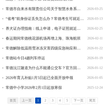
常德市自来水有限责任公司关于智慧水务系统升级暂停线上服务的公告
2026-03-25
“省考”前身份证丢失怎么办？常德考生可就近快速办理户籍证明
2026-03-13
养犬证办理指南：线上申请，电子证照就近核验
2026-02-25
春运期间常德桃花源机场再增上海、珠海航班
2026-02-11
常德解除低温雨雪冰冻灾害四级应急响应和自然灾害救助四级应急响应
2026-01-22
常德站今日4趟列车停运
2026-01-19
常德沅江隧道为什么不能通公交车？官方回复来了
2026-01-12
2026年育儿补贴1月5日起已全面开放申领
2026-01-05
常德中小学2026年2月1日起放寒假
2025-12-24
首页
上一页
1
2
3
4
5
下一页
尾页