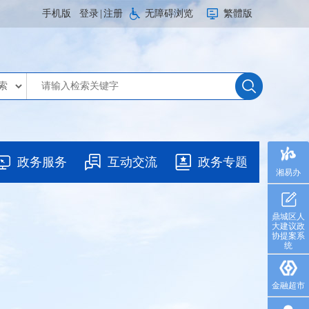
手机版
登录
|
注册
无障碍浏览
繁體版
政务服务
互动交流
政务专题
湘易办
鼎城区人
大建议政
协提案系
统
金融超市