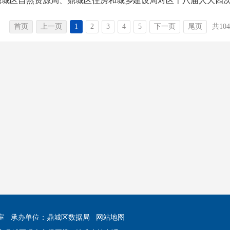
鼎城区自然资源局、鼎城区住房和城乡建设局对区十八届人大四次
首页
上一页
1
2
3
4
5
下一页
尾页
共10
室
承办单位：鼎城区数据局
网站地图